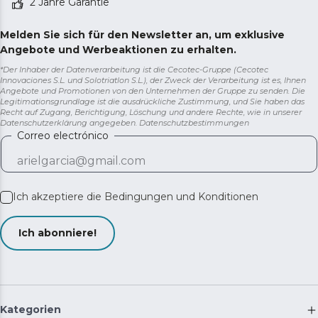
2 Jahre Garantie
Melden Sie sich für den Newsletter an, um exklusive
Angebote und Werbeaktionen zu erhalten.
*Der Inhaber der Datenverarbeitung ist die Cecotec-Gruppe (Cecotec
Innovaciones S.L. und Solotriatlon S.L.), der Zweck der Verarbeitung ist es, Ihnen
Angebote und Promotionen von den Unternehmen der Gruppe zu senden. Die
Legitimationsgrundlage ist die ausdrückliche Zustimmung, und Sie haben das
Recht auf Zugang, Berichtigung, Löschung und andere Rechte, wie in unserer
Datenschutzerklärung angegeben.
Datenschutzbestimmungen
Correo electrónico
Ich akzeptiere die
Bedingungen und Konditionen
Ich abonniere!
Kategorien