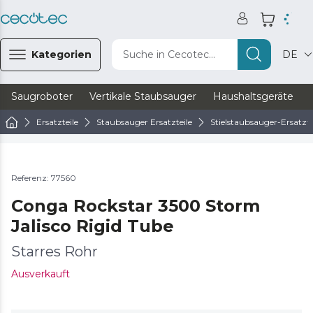
Kategorien
Suche in Cecotec...
DE
Saugroboter
Vertikale Staubsauger
Haushaltsgeräte
Ersatzteile
Staubsauger Ersatzteile
Stielstaubsauger-Ersatzte
Referenz: 77560
Conga Rockstar 3500 Storm
Jalisco Rigid Tube
Starres Rohr
Ausverkauft