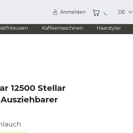
Anmelden
DE
iätfriteusen
Kaffeemaschinen
Haarstyler
r 12500 Stellar
 Ausziehbarer
hlauch