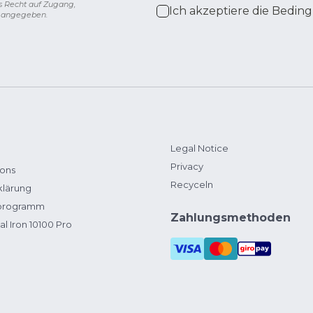
s Recht auf Zugang,
Ich akzeptiere die
Beding
g angegeben.
Legal Notice
Privacy
ions
Recyceln
klärung
zprogramm
Zahlungsmethoden
al Iron 10100 Pro