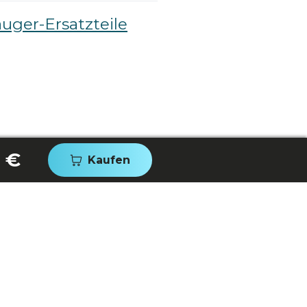
auger-Ersatzteile
 €
Kaufen