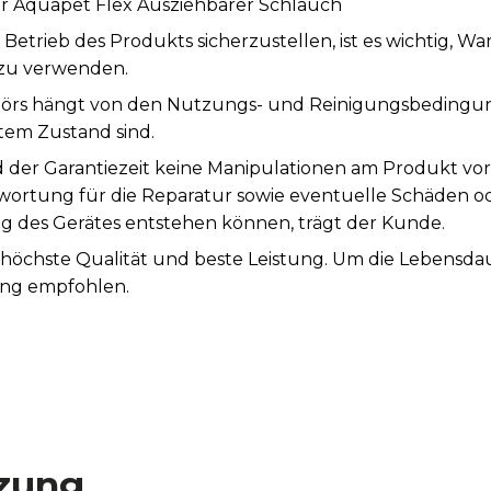
ar Aquapet Flex Ausziehbarer Schlauch
rieb des Produkts sicherzustellen, ist es wichtig, W
 zu verwenden.
rs hängt von den Nutzungs- und Reinigungsbedingunge
tem Zustand sind.
 der Garantiezeit keine Manipulationen am Produkt vo
ntwortung für die Reparatur sowie eventuelle Schäden o
es Gerätes entstehen können, trägt der Kunde.
t höchste Qualität und beste Leistung. Um die Lebensda
ung empfohlen.
zung