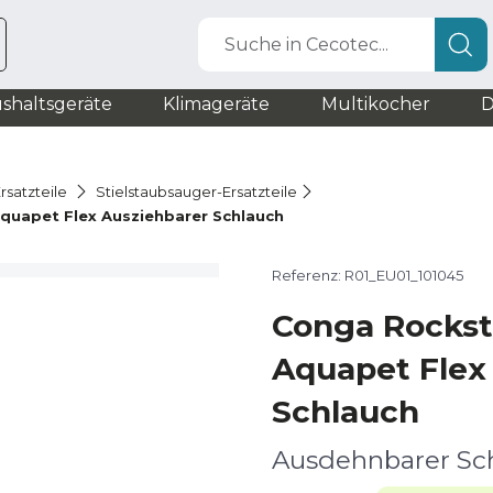
Suche in Cecotec...
shaltsgeräte
Klimageräte
Multikocher
D
rsatzteile
Stielstaubsauger-Ersatzteile
Aquapet Flex Ausziehbarer Schlauch
Referenz: R01_EU01_101045
Conga Rocksta
Aquapet Flex
Schlauch
Ausdehnbarer Sc