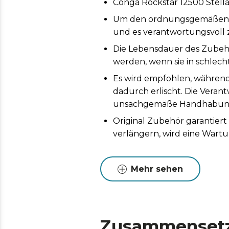
Conga Rockstar 12500 Stell
Um den ordnungsgemäßen Bet
und es verantwortungsvoll
Die Lebensdauer des Zubehö
werden, wenn sie in schlech
Es wird empfohlen, während
dadurch erlischt. Die Vera
unsachgemäße Handhabung d
Original Zubehör garantier
verlängern, wird eine Wart
Mehr sehen
Zusammenset