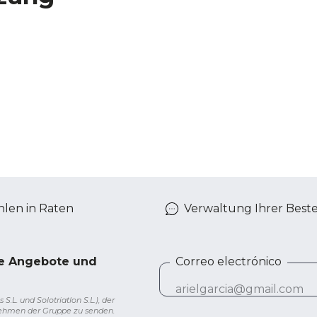
len in Raten
Verwaltung Ihrer Best
ve Angebote und
Correo electrónico
L. und Solotriatlon S.L.), der
nehmen der Gruppe zu senden.