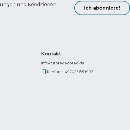
ungen und Konditionen
Ich abonniere!
Kontakt
info@storececotec.de
Telefone
+4970231559983