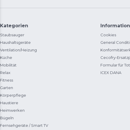
Kategorien
Information
Staubsauger
Cookies
Haushaltsgeräte
General Condit
Ventilation/Heizung
Konformitätser
Küche
Cecofry-Ersat
Mobilität
Formular für Tot
Relax
ICEX DANA
Fitness
Garten
Körperpflege
Haustiere
Heimwerken
Bügeln
Fernsehgeräte / Smart TV