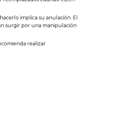
acerlo implica su anulación. El
dan surgir por una manipulación
recomienda realizar