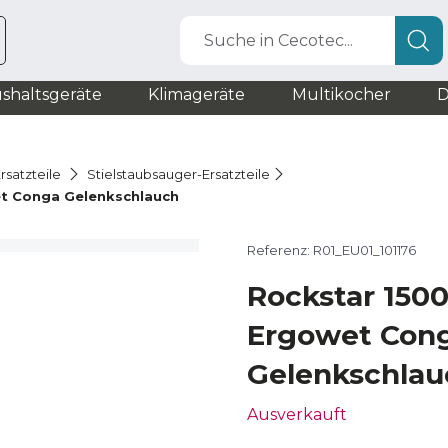
Suche in Cecotec...
shaltsgeräte
Klimageräte
Multikocher
D
rsatzteile
Stielstaubsauger-Ersatzteile
et Conga Gelenkschlauch
Referenz: R01_EU01_101176
Rockstar 1500
Ergowet Con
Gelenkschlau
Ausverkauft