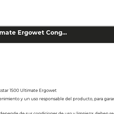
Rockstar 1500 Ultimate Ergowet Conga Gelenkschlauch
star 1500 Ultimate Ergowet
enimiento y un uso responsable del producto, para garan
ios depende de sus condiciones de uso y limpieza; deben