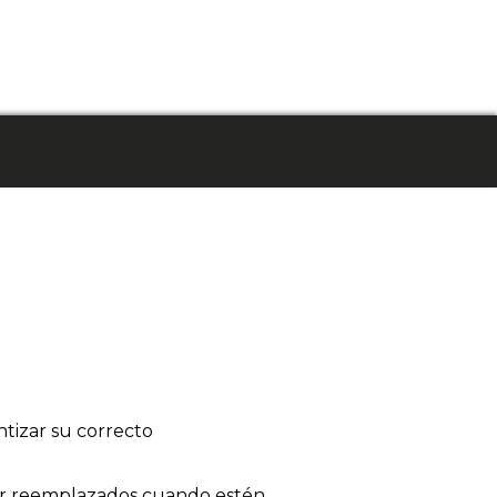
tizar su correcto
 ser reemplazados cuando estén