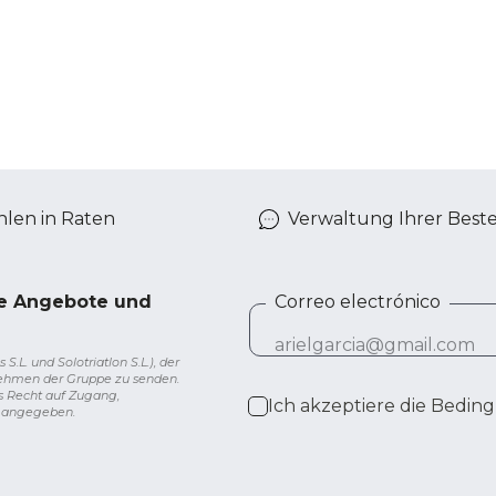
len in Raten
Verwaltung Ihrer Best
ve Angebote und
Correo electrónico
L. und Solotriatlon S.L.), der
nehmen der Gruppe zu senden.
s Recht auf Zugang,
Ich akzeptiere die
Beding
g angegeben.