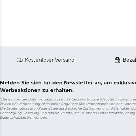
Kostenloser Versand!
Bezah
Melden Sie sich für den Newsletter an, um exklusi
Werbeaktionen zu erhalten.
*Der Inhaber der Datenverarbeitung ist die Cecotec-Gruppe (Cecotec Innovaciones S.
Zweck der Verarbeitung ist es, Ihnen Angebote und Promotionen von den Unter
Die Legitimationsgrundlage ist die ausdrückliche Zustimmung, und Sie haben da
Berichtigung, Löschung und andere Rechte, wie in unserer Datenschutzerklärun
Datenschutzbestimmungen