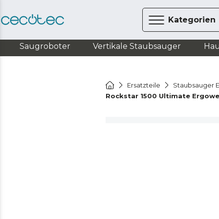
Kategorien
Saugroboter
Vertikale Staubsauger
Hau
Ersatzteile
Staubsauger E
Rockstar 1500 Ultimate Ergow