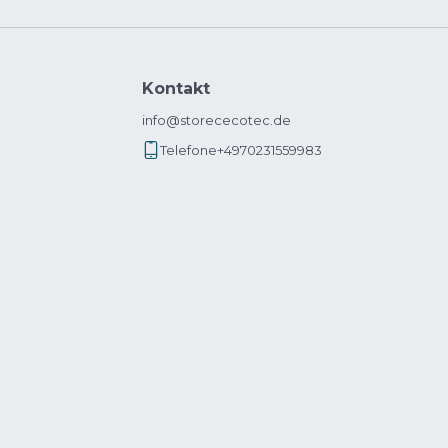
Kontakt
info@storececotec.de
Telefone
+4970231559983