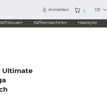
Anmelden
DE
iätfriteusen
Kaffeemaschinen
Haarstyler
 Ultimate
ga
ch