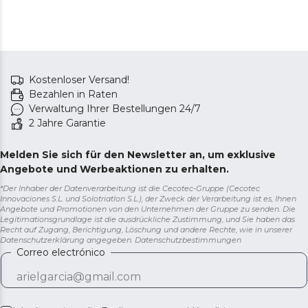
Kostenloser Versand!
Bezahlen in Raten
Verwaltung Ihrer Bestellungen 24/7
2 Jahre Garantie
Melden Sie sich für den Newsletter an, um exklusive
Angebote und Werbeaktionen zu erhalten.
*Der Inhaber der Datenverarbeitung ist die Cecotec-Gruppe (Cecotec
Innovaciones S.L. und Solotriatlon S.L.), der Zweck der Verarbeitung ist es, Ihnen
Angebote und Promotionen von den Unternehmen der Gruppe zu senden. Die
Legitimationsgrundlage ist die ausdrückliche Zustimmung, und Sie haben das
Recht auf Zugang, Berichtigung, Löschung und andere Rechte, wie in unserer
Datenschutzerklärung angegeben.
Datenschutzbestimmungen
Correo electrónico