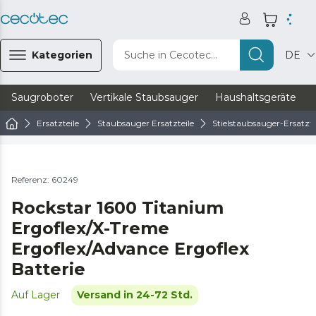
Kategorien
Suche in Cecotec...
DE
Saugroboter
Vertikale Staubsauger
Haushaltsgeräte
Ersatzteile
Staubsauger Ersatzteile
Stielstaubsauger-Ersatzte
Referenz: 60249
Rockstar 1600 Titanium
Ergoflex/X-Treme
Ergoflex/Advance Ergoflex
Batterie
Auf Lager
Versand in 24-72 Std.