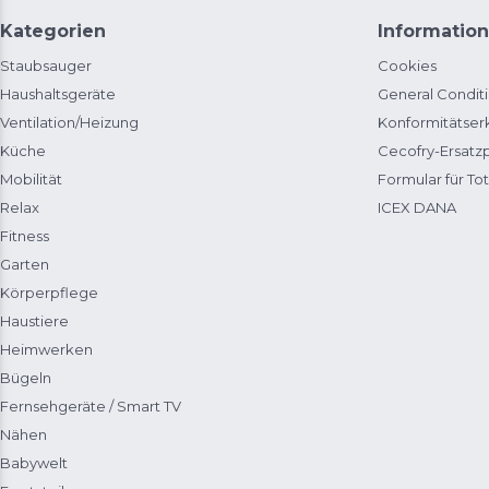
Kategorien
Information
Staubsauger
Cookies
Haushaltsgeräte
General Condit
Ventilation/Heizung
Konformitätser
Küche
Cecofry-Ersat
Mobilität
Formular für Tot
Relax
ICEX DANA
Fitness
Garten
Körperpflege
Haustiere
Heimwerken
Bügeln
Fernsehgeräte / Smart TV
Nähen
Babywelt