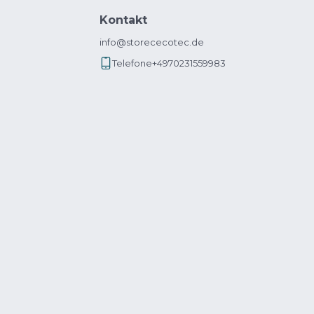
Kontakt
info@storececotec.de
Telefone
+4970231559983