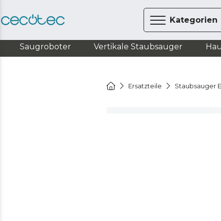
Kategorien
Saugroboter
Vertikale Staubsauger
Hau
Ersatzteile
Staubsauger E