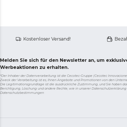
Kostenloser Versand!
Bezah
Melden Sie sich für den Newsletter an, um exklusi
Werbeaktionen zu erhalten.
*Der Inhaber der Datenverarbeitung ist die Cecotec-Gruppe (Cecotec Innovaciones S.
Zweck der Verarbeitung ist es, Ihnen Angebote und Promotionen von den Unter
Die Legitimationsgrundlage ist die ausdrückliche Zustimmung, und Sie haben da
Berichtigung, Löschung und andere Rechte, wie in unserer Datenschutzerklärun
Datenschutzbestimmungen