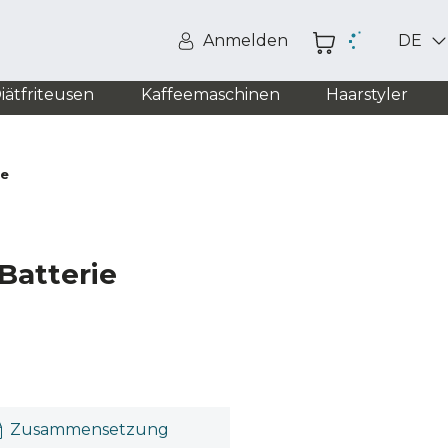
Anmelden
DE
iätfriteusen
Kaffeemaschinen
Haarstyler
ie
Batterie
Zusammensetzung