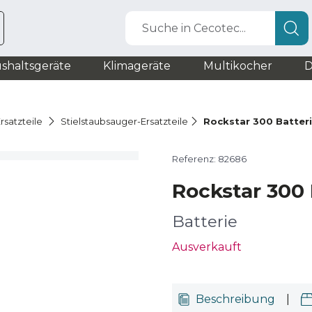
Suche in Cecotec...
shaltsgeräte
Klimageräte
Multikocher
D
rsatzteile
Stielstaubsauger-Ersatzteile
Rockstar 300 Batter
Referenz: 82686
Rockstar 300 
Batterie
Ausverkauft
Beschreibung
|