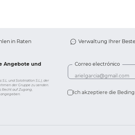
len in Raten
Verwaltung Ihrer Best
ve Angebote und
Correo electrónico
L. und Solotriatlon S.L.), der
nehmen der Gruppe zu senden.
s Recht auf Zugang,
Ich akzeptiere die
Beding
g angegeben.