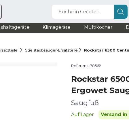
Suche in Cecotec...
shaltsgeräte
Klimageräte
Multikocher
D
rsatzteile
Stielstaubsauger-Ersatzteile
Rockstar 6500 Centu
Referenz: 78562
Rockstar 650
Ergowet Sau
Saugfuß
Auf Lager
Versand in 