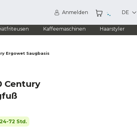
Anmelden
DE
iätfriteusen
Kaffeemaschinen
Haarstyler
ry Ergowet Saugbasis
0 Century
gfuß
24-72 Std.