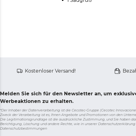
1 Saugfuß
Kostenloser Versand!
Bezah
Melden Sie sich für den Newsletter an, um exklusi
Werbeaktionen zu erhalten.
*Der Inhaber der Datenverarbeitung ist die Cecotec-Gruppe (Cecotec Innovaciones S.
Zweck der Verarbeitung ist es, Ihnen Angebote und Promotionen von den Unter
Die Legitimationsgrundlage ist die ausdrückliche Zustimmung, und Sie haben da
Berichtigung, Löschung und andere Rechte, wie in unserer Datenschutzerklärun
Datenschutzbestimmungen