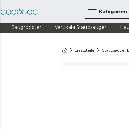
Kategorien
Saugroboter
Vertikale Staubsauger
Hau
Ersatzteile
Staubsauger E