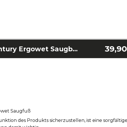
39,90
Rockstar 6500 Century Ergowet Saugbasis
owet Saugfuß
tion des Produkts sicherzustellen, ist eine sorgfälti