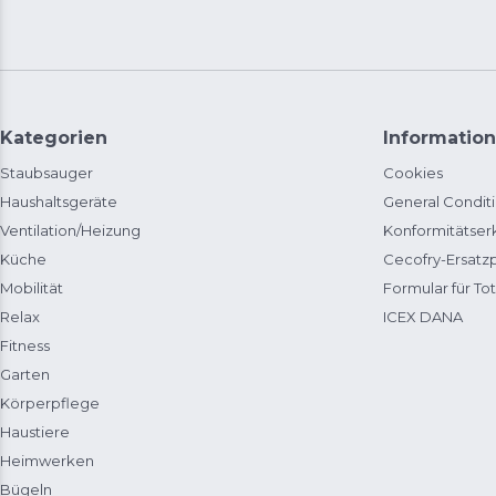
Kategorien
Information
Staubsauger
Cookies
Haushaltsgeräte
General Condit
Ventilation/Heizung
Konformitätser
Küche
Cecofry-Ersat
Mobilität
Formular für Tot
Relax
ICEX DANA
Fitness
Garten
Körperpflege
Haustiere
Heimwerken
Bügeln