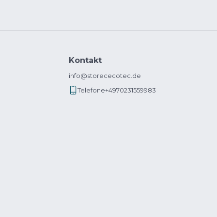
Kontakt
info@storececotec.de
Telefone
+4970231559983