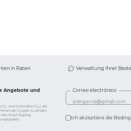
len in Raten
Verwaltung Ihrer Best
ve Angebote und
Correo electrónico
L. und Solotriatlon S.L.), der
nehmen der Gruppe zu senden.
s Recht auf Zugang,
Ich akzeptiere die
Beding
g angegeben.