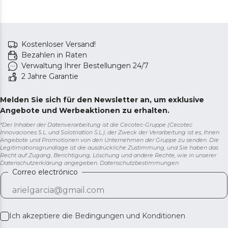
Kostenloser Versand!
Bezahlen in Raten
Verwaltung Ihrer Bestellungen 24/7
2 Jahre Garantie
Melden Sie sich für den Newsletter an, um exklusive
Angebote und Werbeaktionen zu erhalten.
*Der Inhaber der Datenverarbeitung ist die Cecotec-Gruppe (Cecotec
Innovaciones S.L. und Solotriatlon S.L.), der Zweck der Verarbeitung ist es, Ihnen
Angebote und Promotionen von den Unternehmen der Gruppe zu senden. Die
Legitimationsgrundlage ist die ausdrückliche Zustimmung, und Sie haben das
Recht auf Zugang, Berichtigung, Löschung und andere Rechte, wie in unserer
Datenschutzerklärung angegeben.
Datenschutzbestimmungen
Correo electrónico
Ich akzeptiere die
Bedingungen und Konditionen