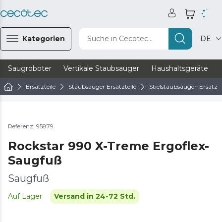
Kategorien
Suche in Cecotec...
DE
Saugroboter
Vertikale Staubsauger
Haushaltsgeräte
Ersatzteile
Staubsauger Ersatzteile
Stielstaubsauger-Ersatzte
Referenz: 95879
Rockstar 990 X-Treme Ergoflex-
Saugfuß
Saugfuß
Auf Lager
Versand in 24-72 Std.