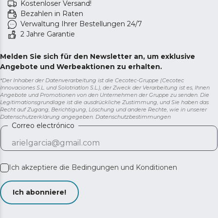
Kostenloser Versand!
Bezahlen in Raten
Verwaltung Ihrer Bestellungen 24/7
2 Jahre Garantie
Melden Sie sich für den Newsletter an, um exklusive
Angebote und Werbeaktionen zu erhalten.
*Der Inhaber der Datenverarbeitung ist die Cecotec-Gruppe (Cecotec
Innovaciones S.L. und Solotriatlon S.L.), der Zweck der Verarbeitung ist es, Ihnen
Angebote und Promotionen von den Unternehmen der Gruppe zu senden. Die
Legitimationsgrundlage ist die ausdrückliche Zustimmung, und Sie haben das
Recht auf Zugang, Berichtigung, Löschung und andere Rechte, wie in unserer
Datenschutzerklärung angegeben.
Datenschutzbestimmungen
Correo electrónico
Ich akzeptiere die
Bedingungen und Konditionen
Ich abonniere!