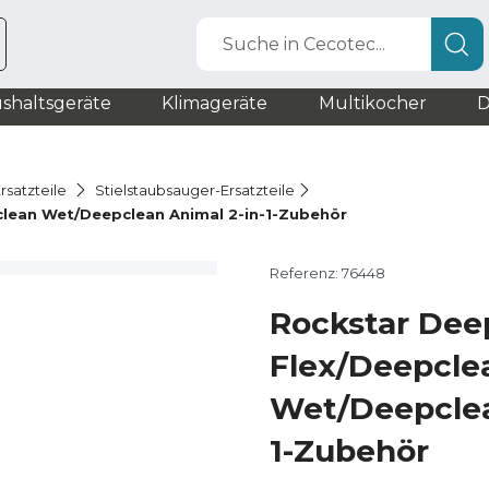
Suche in Cecotec...
shaltsgeräte
Klimageräte
Multikocher
D
rsatzteile
Stielstaubsauger-Ersatzteile
lean Wet/Deepclean Animal 2-in-1-Zubehör
Referenz: 76448
Rockstar Dee
Flex/Deepcle
Wet/Deepclea
1-Zubehör