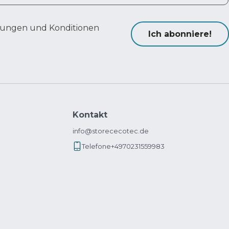
ungen und Konditionen
Ich abonniere!
Kontakt
info@storececotec.de
Telefone
+4970231559983