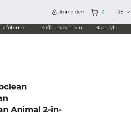
Anmelden
DE
iätfriteusen
Kaffeemaschinen
Haarstyler
pclean
an
n Animal 2-in-