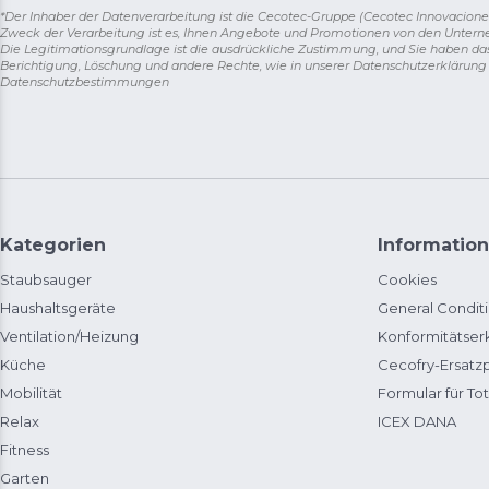
*Der Inhaber der Datenverarbeitung ist die Cecotec-Gruppe (Cecotec Innovaciones S.
Zweck der Verarbeitung ist es, Ihnen Angebote und Promotionen von den Unter
Die Legitimationsgrundlage ist die ausdrückliche Zustimmung, und Sie haben da
Berichtigung, Löschung und andere Rechte, wie in unserer Datenschutzerklärun
Datenschutzbestimmungen
Kategorien
Information
Staubsauger
Cookies
Haushaltsgeräte
General Condit
Ventilation/Heizung
Konformitätser
Küche
Cecofry-Ersat
Mobilität
Formular für Tot
Relax
ICEX DANA
Fitness
Garten