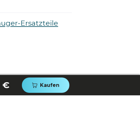
auger-Ersatzteile
 €
Kaufen