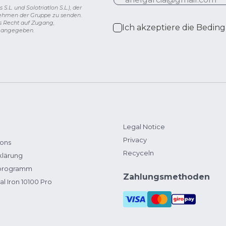
L. und Solotriatlon S.L.), der
nehmen der Gruppe zu senden.
s Recht auf Zugang,
Ich akzeptiere die
Beding
g angegeben.
Legal Notice
Privacy
ions
Recyceln
klärung
zprogramm
Zahlungsmethoden
al Iron 10100 Pro