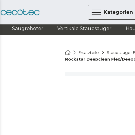
Kategorien
Saugroboter
Vertikale Staubsauger
Hau
Ersatzteile
Staubsauger E
Rockstar Deepclean Flex/Deepc