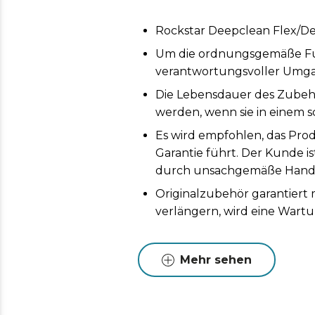
Rockstar Deepclean Flex/D
Um die ordnungsgemäße Funk
verantwortungsvoller Umga
Die Lebensdauer des Zubeh
werden, wenn sie in einem s
Es wird empfohlen, das Prod
Garantie führt. Der Kunde i
durch unsachgemäße Handh
Originalzubehör garantiert
verlängern, wird eine Wart
Mehr sehen