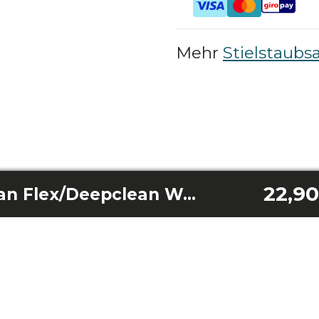
Mehr
Stielstaubs
22,90
Rockstar Deepclean Flex/Deepclean Wet/Deepclean Animal 2-in-1-Zubehör