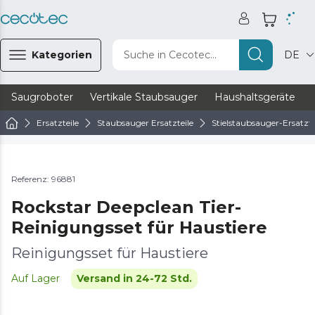
Kategorien
Suche in Cecotec...
DE
Saugroboter
Vertikale Staubsauger
Haushaltsgeräte
Ersatzteile
Staubsauger Ersatzteile
Stielstaubsauger-Ersatzte
Referenz: 96881
Rockstar Deepclean Tier-
Reinigungsset für Haustiere
Reinigungsset für Haustiere
Auf Lager
Versand in 24-72 Std.