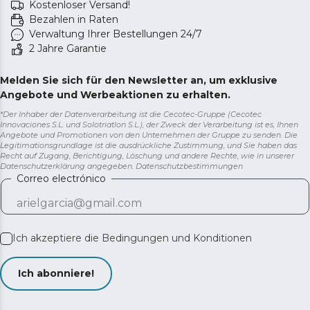
Kostenloser Versand!
Bezahlen in Raten
Verwaltung Ihrer Bestellungen 24/7
2 Jahre Garantie
Melden Sie sich für den Newsletter an, um exklusive
Angebote und Werbeaktionen zu erhalten.
*Der Inhaber der Datenverarbeitung ist die Cecotec-Gruppe (Cecotec
Innovaciones S.L. und Solotriatlon S.L.), der Zweck der Verarbeitung ist es, Ihnen
Angebote und Promotionen von den Unternehmen der Gruppe zu senden. Die
Legitimationsgrundlage ist die ausdrückliche Zustimmung, und Sie haben das
Recht auf Zugang, Berichtigung, Löschung und andere Rechte, wie in unserer
Datenschutzerklärung angegeben.
Datenschutzbestimmungen
Correo electrónico
Ich akzeptiere die
Bedingungen und Konditionen
Ich abonniere!