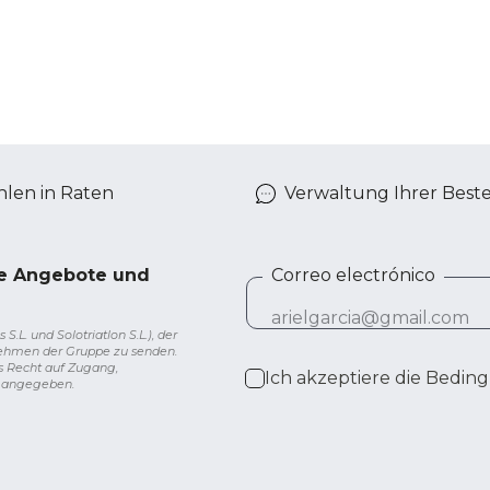
len in Raten
Verwaltung Ihrer Best
ve Angebote und
Correo electrónico
L. und Solotriatlon S.L.), der
nehmen der Gruppe zu senden.
s Recht auf Zugang,
Ich akzeptiere die
Beding
g angegeben.