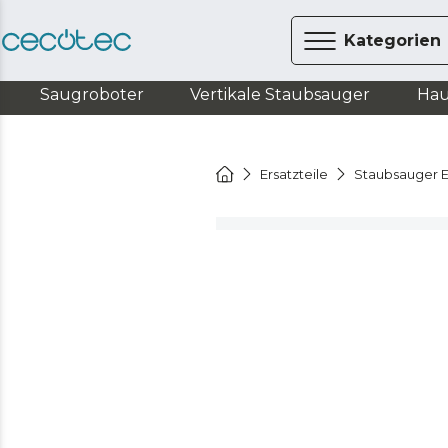
Kategorien
Saugroboter
Vertikale Staubsauger
Hau
Ersatzteile
Staubsauger E