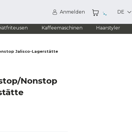
Anmelden
DE
iätfriteusen
Kaffeemaschinen
Haarstyler
nstop Jalisco-Lagerstätte
stop/Nonstop
stätte