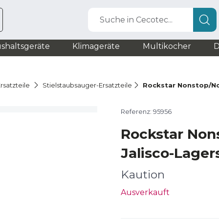
Suche in Cecotec...
shaltsgeräte
Klimageräte
Multikocher
D
rsatzteile
Stielstaubsauger-Ersatzteile
Rockstar Nonstop/No
Referenz: 95956
Rockstar Non
Jalisco-Lager
Kaution
Ausverkauft