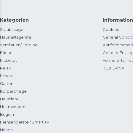
Kategorien
Information
Staubsauger
Cookies
Haushaltsgeräte
General Condit
Ventilation/Heizung
Konformitätser
Küche
Cecofry-Ersat
Mobilität
Formular für Tot
Relax
ICEX DANA
Fitness
Garten
Körperpflege
Haustiere
Heimwerken
Bügeln
Fernsehgeräte / Smart TV
Nähen