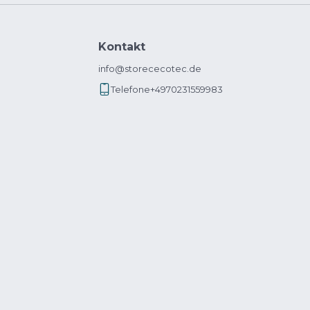
Kontakt
info@storececotec.de
Telefone
+4970231559983