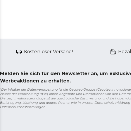
Kostenloser Versand!
Bezah
Melden Sie sich für den Newsletter an, um exklusi
Werbeaktionen zu erhalten.
*Der Inhaber der Datenverarbeitung ist die Cecotec-Gruppe (Cecotec Innovaciones S.
Zweck der Verarbeitung ist es, Ihnen Angebote und Promotionen von den Unter
Die Legitimationsgrundlage ist die ausdrückliche Zustimmung, und Sie haben da
Berichtigung, Löschung und andere Rechte, wie in unserer Datenschutzerklärun
Datenschutzbestimmungen