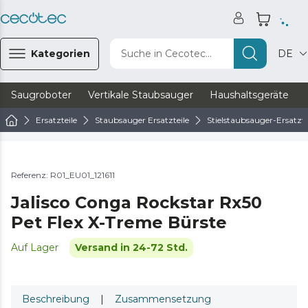
Kategorien
Suche in Cecotec...
DE
Saugroboter
Vertikale Staubsauger
Haushaltsgeräte
Ersatzteile
Staubsauger Ersatzteile
Stielstaubsauger-Ersatzte
Referenz: R01_EU01_121611
Jalisco Conga Rockstar Rx50
Pet Flex X-Treme Bürste
Auf Lager
Versand in 24-72 Std.
Beschreibung
|
Zusammensetzung