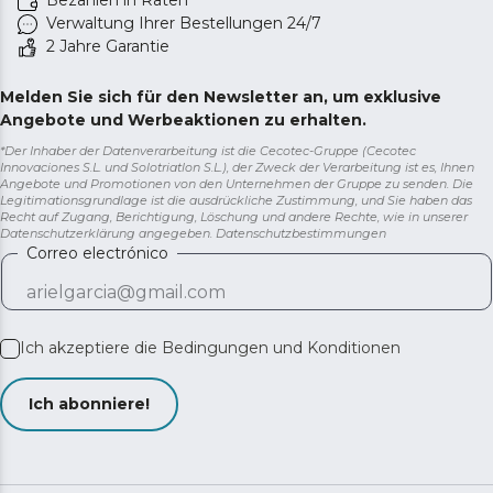
Bezahlen in Raten
Verwaltung Ihrer Bestellungen 24/7
2 Jahre Garantie
Melden Sie sich für den Newsletter an, um exklusive
Angebote und Werbeaktionen zu erhalten.
*Der Inhaber der Datenverarbeitung ist die Cecotec-Gruppe (Cecotec
Innovaciones S.L. und Solotriatlon S.L.), der Zweck der Verarbeitung ist es, Ihnen
Angebote und Promotionen von den Unternehmen der Gruppe zu senden. Die
Legitimationsgrundlage ist die ausdrückliche Zustimmung, und Sie haben das
Recht auf Zugang, Berichtigung, Löschung und andere Rechte, wie in unserer
Datenschutzerklärung angegeben.
Datenschutzbestimmungen
Correo electrónico
Ich akzeptiere die
Bedingungen und Konditionen
Ich abonniere!