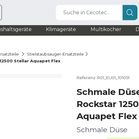
Suche in Cecotec...
shaltsgeräte
Klimageräte
Multikocher
D
rsatzteile
Stielstaubsauger-Ersatzteile
2500 Stellar Aquapet Flex
Referenz: R01_EU01_101051
Schmale Düs
Rockstar 1250
Aquapet Flex
Schmale Düse