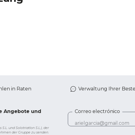
len in Raten
Verwaltung Ihrer Best
ve Angebote und
Correo electrónico
L. und Solotriatlon S.L.), der
nehmen der Gruppe zu senden.