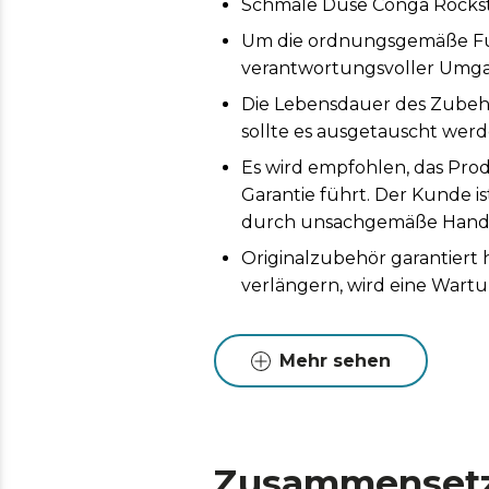
Schmale Düse Conga Rocksta
Um die ordnungsgemäße Funk
verantwortungsvoller Umga
Die Lebensdauer des Zubeh
sollte es ausgetauscht werd
Es wird empfohlen, das Prod
Garantie führt. Der Kunde i
durch unsachgemäße Handh
Originalzubehör garantiert
verlängern, wird eine Wart
Mehr sehen
Zusammenset