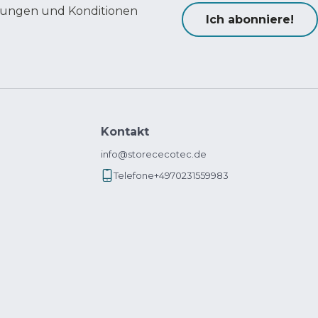
ungen und Konditionen
Ich abonniere!
Kontakt
info@storececotec.de
Telefone
+4970231559983