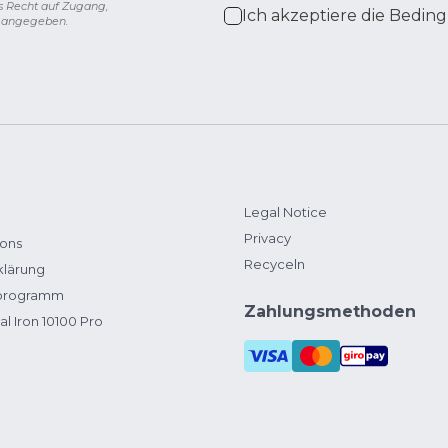
s Recht auf Zugang,
Ich akzeptiere die
Beding
g angegeben.
Legal Notice
Privacy
ions
Recyceln
klärung
zprogramm
Zahlungsmethoden
al Iron 10100 Pro