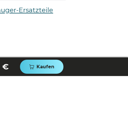
auger-Ersatzteile
 €
Kaufen