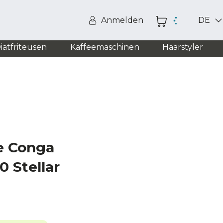
Anmelden
DE
iätfriteusen
Kaffeemaschinen
Haarstyler
e Conga
0 Stellar