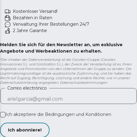
Kostenloser Versand!
Bezahlen in Raten
Verwaltung Ihrer Bestellungen 24/7
2 Jahre Garantie
Melden Sie sich für den Newsletter an, um exklusive
Angebote und Werbeaktionen zu erhalten.
*Der Inhaber der Datenverarbeitung ist die Cecotec-Gruppe (Cecotec
Innovaciones S.L. und Solotriatlon S.L.), der Zweck der Verarbeitung ist es, Ihnen
Angebote und Promotionen von den Unternehmen der Gruppe zu senden. Die
Legitimationsgrundlage ist die ausdrückliche Zustimmung, und Sie haben das
Recht auf Zugang, Berichtigung, Löschung und andere Rechte, wie in unserer
Datenschutzerklärung angegeben.
Datenschutzbestimmungen
Correo electrónico
Ich akzeptiere die
Bedingungen und Konditionen
Ich abonniere!