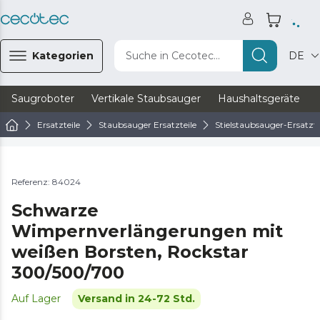
Kategorien
Suche in Cecotec...
DE
Saugroboter
Vertikale Staubsauger
Haushaltsgeräte
Ersatzteile
Staubsauger Ersatzteile
Stielstaubsauger-Ersatzte
Referenz: 84024
Schwarze
Wimpernverlängerungen mit
weißen Borsten, Rockstar
300/500/700
Auf Lager
Versand in 24-72 Std.