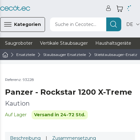
Kategorien
Suche in Cecotec...
DE
Saugroboter
Vertikale Staubsauger
Haushaltsgeräte
Ersatzteile
Staubsauger Ersatzteile
Stielstaubsauger-Ersatzte
Referenz: 93228
Panzer - Rockstar 1200 X-Treme
Kaution
Auf Lager
Versand in 24-72 Std.
Beschreibung
|
Zusammensetzung