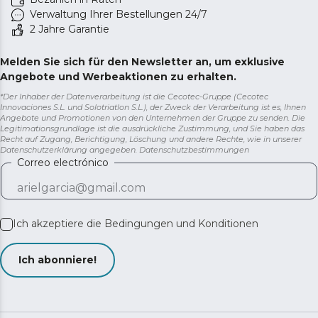
Verwaltung Ihrer Bestellungen 24/7
2 Jahre Garantie
Melden Sie sich für den Newsletter an, um exklusive
Angebote und Werbeaktionen zu erhalten.
*Der Inhaber der Datenverarbeitung ist die Cecotec-Gruppe (Cecotec
Innovaciones S.L. und Solotriatlon S.L.), der Zweck der Verarbeitung ist es, Ihnen
Angebote und Promotionen von den Unternehmen der Gruppe zu senden. Die
Legitimationsgrundlage ist die ausdrückliche Zustimmung, und Sie haben das
Recht auf Zugang, Berichtigung, Löschung und andere Rechte, wie in unserer
Datenschutzerklärung angegeben.
Datenschutzbestimmungen
Correo electrónico
Ich akzeptiere die
Bedingungen und Konditionen
Ich abonniere!