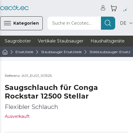
Kategorien
Suche in Cecotec...
DE
Saugroboter
Vertikale Staubsauger
Haushaltsgeräte
Ersatzteile
Staubsauger Ersatzteile
Stielstaubsauger-Ersatzte
RABATTE
Referenz: A01_EU01_101325
Saugschlauch für Conga
Rockstar 12500 Stellar
Flexibler Schlauch
Ausverkauft