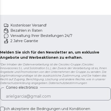
Kostenloser Versand!
Bezahlen in Raten
Verwaltung Ihrer Bestellungen 24/7
2 Jahre Garantie
Melden Sie sich für den Newsletter an, um exklusive
Angebote und Werbeaktionen zu erhalten.
*Der Inhaber der Datenverarbeitung ist die Cecotec-Gruppe (Cecotec
Innovaciones S.L. und Solotriatlon S.L.), der Zweck der Verarbeitung ist es, Ihnen
Angebote und Promotionen von den Unternehmen der Gruppe zu senden. Die
Legitimationsgrundlage ist die ausdrückliche Zustimmung, und Sie haben das
Recht auf Zugang, Berichtigung, Löschung und andere Rechte, wie in unserer
Datenschutzerklärung angegeben.
Datenschutzbestimmungen
Correo electrónico
Ich akzeptiere die
Bedingungen und Konditionen