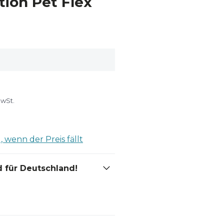
tion Pet Flex
MwSt.
 wenn der Preis fällt
 für Deutschland!