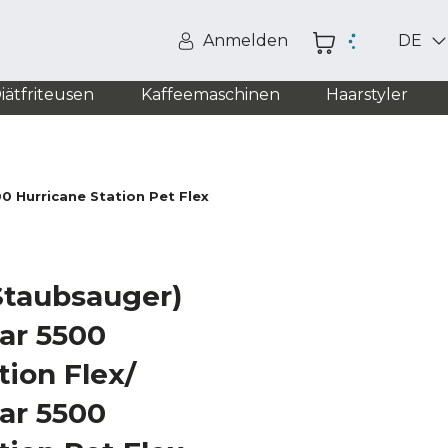
Anmelden
DE
iätfriteusen
Kaffeemaschinen
Haarstyler
0 Hurricane Station Pet Flex
(Staubsauger)
ar 5500
tion Flex/
ar 5500