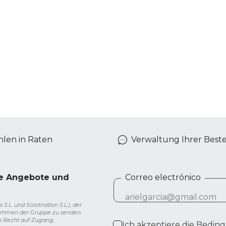
len in Raten
Verwaltung Ihrer Best
ve Angebote und
Correo electrónico
L. und Solotriatlon S.L.), der
nehmen der Gruppe zu senden.
s Recht auf Zugang,
Ich akzeptiere die
Beding