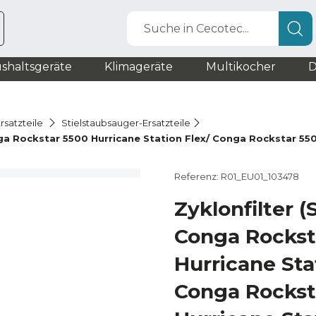
Suche in Cecotec...
shaltsgeräte
Klimageräte
Multikocher
D
rsatzteile
Stielstaubsauger-Ersatzteile
ga Rockstar 5500 Hurricane Station Flex/ Conga Rockstar 550
Referenz: R01_EU01_103478
Zyklonfilter 
Conga Rockst
Hurricane Sta
Conga Rockst