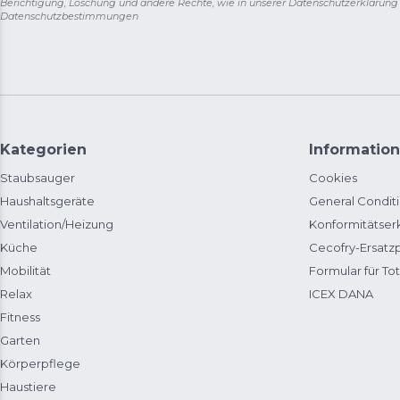
Berichtigung, Löschung und andere Rechte, wie in unserer Datenschutzerklärun
Datenschutzbestimmungen
Kategorien
Information
Staubsauger
Cookies
Haushaltsgeräte
General Condit
Ventilation/Heizung
Konformitätser
Küche
Cecofry-Ersat
Mobilität
Formular für Tot
Relax
ICEX DANA
Fitness
Garten
Körperpflege
Haustiere