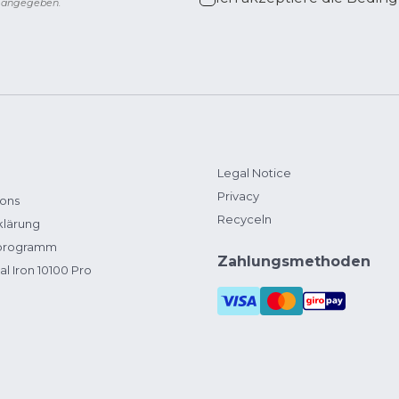
g angegeben.
Legal Notice
Privacy
ions
Recyceln
klärung
zprogramm
Zahlungsmethoden
al Iron 10100 Pro