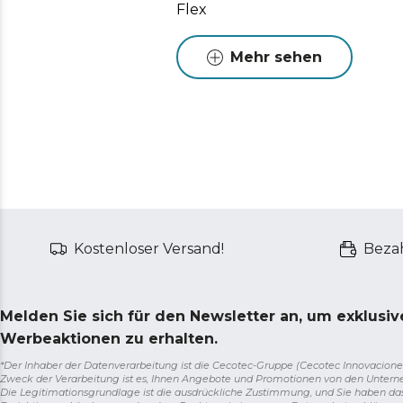
Flex
Mehr sehen
Kostenloser Versand!
Bezah
Melden Sie sich für den Newsletter an, um exklusi
Werbeaktionen zu erhalten.
*Der Inhaber der Datenverarbeitung ist die Cecotec-Gruppe (Cecotec Innovaciones S.
Zweck der Verarbeitung ist es, Ihnen Angebote und Promotionen von den Unter
Die Legitimationsgrundlage ist die ausdrückliche Zustimmung, und Sie haben da