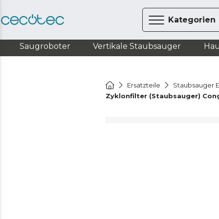
Kategorien
Saugroboter
Vertikale Staubsauger
Hau
Ersatzteile
Staubsauger E
Zyklonfilter (Staubsauger) Con