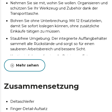
Nehmen Sie sie mit, wohin Sie wollen. Organisieren und
schützen Sie Ihr Werkzeug und Zubehör dank der
Transporttasche.
Bohren Sie ohne Unterbrechung. Mit 12 Ersatzteilen,
damit Sie sofort loslegen können, ohne zusätzliche
Einkäufe tätigen zu müssen.
Staubfreie Umgebung. Der integrierte Auffangbehälter
sammelt alle Rückstände und sorgt so für einen
sauberen Arbeitsbereich und bessere Sicht.
Kontinuierliche professionelle Reinigung. Externer
Absauganschluss für eine staubfreie Arbeitsumgebung
Mehr sehen
bei längeren oder anspruchsvollen Einsätzen.
Arbeiten Sie bequem. 2 Meter langes Kabel und
vergessen Sie Verlängerungskabel in großen Räumen.
Zusammensetzung
Deltaschleifer
Finger-Detail-Aufsatz