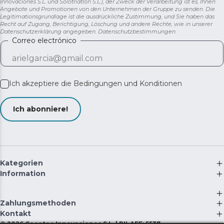
Innovaciones S.L. und Solotriatlon S.L.), der Zweck der Verarbeitung ist es, Ihnen
Angebote und Promotionen von den Unternehmen der Gruppe zu senden. Die
Legitimationsgrundlage ist die ausdrückliche Zustimmung, und Sie haben das
Recht auf Zugang, Berichtigung, Löschung und andere Rechte, wie in unserer
Datenschutzerklärung angegeben.
Datenschutzbestimmungen
Correo electrónico
Ich akzeptiere die
Bedingungen und Konditionen
Ich abonniere!
Kategorien
Information
Zahlungsmethoden
Kontakt
©
2026
Cecotec Innovaciones S.L. | RII-AEE: 5537