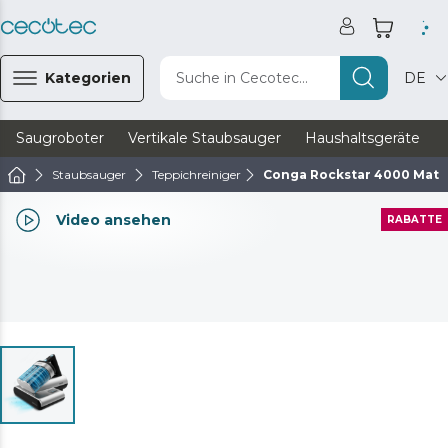
Kategorien
Suche in Cecotec...
DE
Saugroboter
Vertikale Staubsauger
Haushaltsgeräte
Staubsauger
Teppichreiniger
Conga Rockstar 4000 Matt
Video ansehen
RABATTE