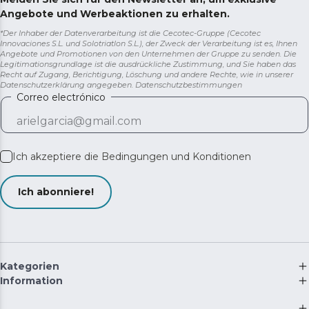
Angebote und Werbeaktionen zu erhalten.
*Der Inhaber der Datenverarbeitung ist die Cecotec-Gruppe (Cecotec
Innovaciones S.L. und Solotriatlon S.L.), der Zweck der Verarbeitung ist es, Ihnen
Angebote und Promotionen von den Unternehmen der Gruppe zu senden. Die
Legitimationsgrundlage ist die ausdrückliche Zustimmung, und Sie haben das
Recht auf Zugang, Berichtigung, Löschung und andere Rechte, wie in unserer
Datenschutzerklärung angegeben.
Datenschutzbestimmungen
Correo electrónico
Ich akzeptiere die
Bedingungen und Konditionen
Ich abonniere!
Kategorien
Information