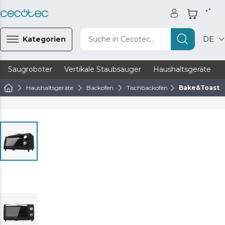
Kategorien
Suche in Cecotec...
DE
Saugroboter
Vertikale Staubsauger
Haushaltsgeräte
Haushaltsgeräte
Backofen
Tischbackofen
Bake&Toast 1