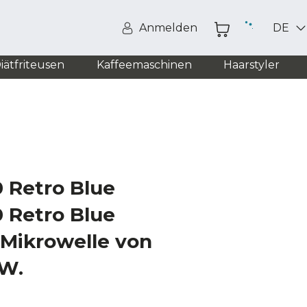
Anmelden
DE
iätfriteusen
Kaffeemaschinen
Haarstyler
 Retro Blue
 Retro Blue
Mikrowelle von
 W.