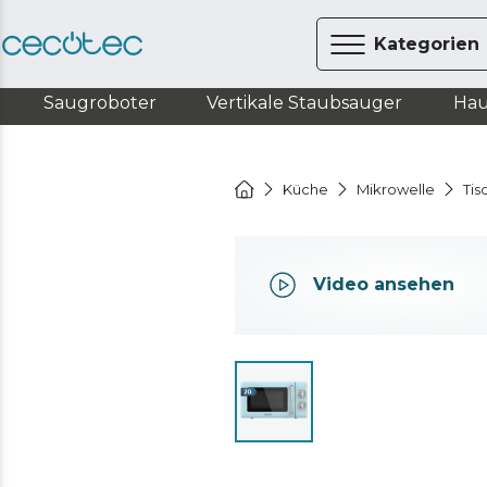
Kategorien
Saugroboter
Vertikale Staubsauger
Hau
Küche
Mikrowelle
Tis
Video ansehen