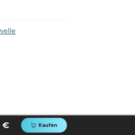
welle
 €
Kaufen