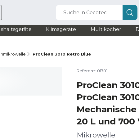
Suche in Cecotec...
shaltsgeräte
Klimageräte
Multikocher
D
chmikrowelle
ProClean 3010 Retro Blue
Referenz: 01701
ProClean 3010
ProClean 3010
Mechanische 
20 L und 700
Mikrowelle