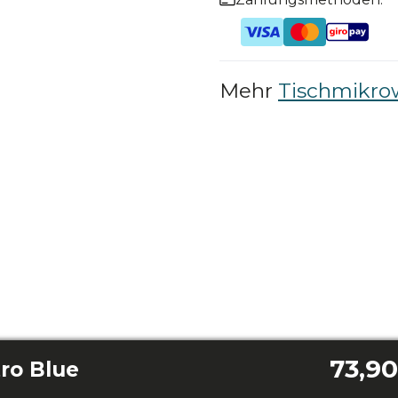
Mehr
Tischmikro
73,90
ro Blue