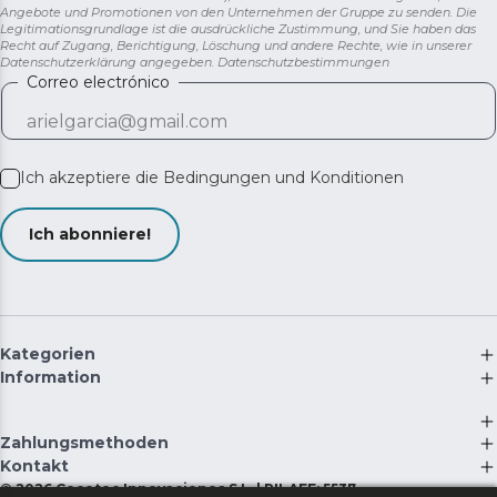
Angebote und Promotionen von den Unternehmen der Gruppe zu senden. Die
Legitimationsgrundlage ist die ausdrückliche Zustimmung, und Sie haben das
Recht auf Zugang, Berichtigung, Löschung und andere Rechte, wie in unserer
Datenschutzerklärung angegeben.
Datenschutzbestimmungen
Correo electrónico
Ich akzeptiere die
Bedingungen und Konditionen
Ich abonniere!
Kategorien
Information
Zahlungsmethoden
Kontakt
©
2026
Cecotec Innovaciones S.L. | RII-AEE: 5537