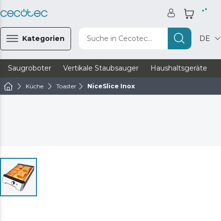
Kategorien
Suche in Cecotec...
DE
Saugroboter
Vertikale Staubsauger
Haushaltsgeräte
Küche
Toaster
NiceSlice Inox