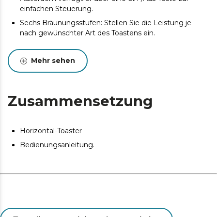
einfachen Steuerung.
Sechs Bräunungsstufen: Stellen Sie die Leistung je
nach gewünschter Art des Toastens ein.
Krümelfach: Das große, leicht herausnehmbare
Krümelfach ermöglicht die mühelose Reinigung des
Mehr sehen
Toasters.
Zusammensetzung
Horizontal-Toaster
Bedienungsanleitung.