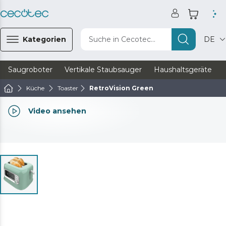
Kategorien
Suche in Cecotec...
DE
Saugroboter
Vertikale Staubsauger
Haushaltsgeräte
Küche
Toaster
RetroVision Green
Video ansehen