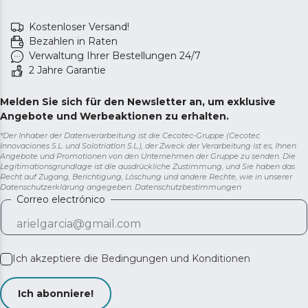
Kostenloser Versand!
Bezahlen in Raten
Verwaltung Ihrer Bestellungen 24/7
2 Jahre Garantie
Melden Sie sich für den Newsletter an, um exklusive
Angebote und Werbeaktionen zu erhalten.
*Der Inhaber der Datenverarbeitung ist die Cecotec-Gruppe (Cecotec
Innovaciones S.L. und Solotriatlon S.L.), der Zweck der Verarbeitung ist es, Ihnen
Angebote und Promotionen von den Unternehmen der Gruppe zu senden. Die
Legitimationsgrundlage ist die ausdrückliche Zustimmung, und Sie haben das
Recht auf Zugang, Berichtigung, Löschung und andere Rechte, wie in unserer
Datenschutzerklärung angegeben.
Datenschutzbestimmungen
Correo electrónico
Ich akzeptiere die
Bedingungen und Konditionen
Ich abonniere!