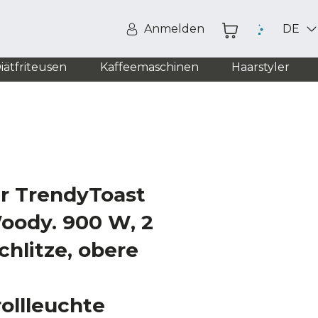
Anmelden
DE
iätfriteusen
Kaffeemaschinen
Haarstyler
er TrendyToast
oody. 900 W, 2
chlitze, obere
ollleuchte