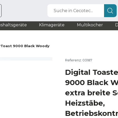
Suche in Cecotec...
shaltsgeräte
Klimageräte
Multikocher
D
yToast 9000 Black Woody
Referenz: 03187
Digital Toast
9000 Black W
extra breite S
Heizstäbe,
Betriebskontr