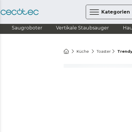
Kategorien
Saugroboter
Vertikale Staubsauger
Hau
Küche
Toaster
Trend
Video ansehen