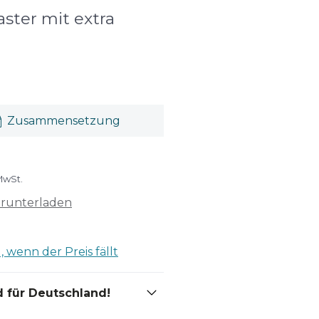
ter mit extra
Zusammensetzung
MwSt.
erunterladen
 wenn der Preis fällt
 für Deutschland!