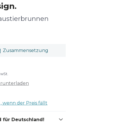
ign.
austierbrunnen
Zusammensetzung
MwSt.
erunterladen
 wenn der Preis fällt
 für Deutschland!