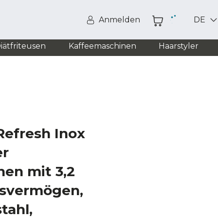
Anmelden
DE
iätfriteusen
Kaffeemaschinen
Haarstyler
efresh Inox
er
en mit 3,2
gsvermögen,
tahl,