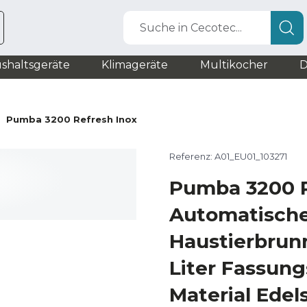
Suche in Cecotec...
shaltsgeräte
Klimageräte
Multikocher
D
Pumba 3200 Refresh Inox
Referenz: A01_EU01_103271
Pumba 3200 R
Automatisch
Haustierbrunn
Liter Fassun
Material Edels