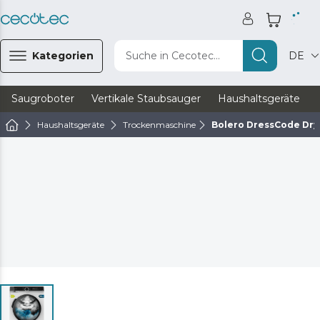
Kategorien
Suche in Cecotec...
DE
Saugroboter
Vertikale Staubsauger
Haushaltsgeräte
Haushaltsgeräte
Trockenmaschine
Bolero DressCode Dry 