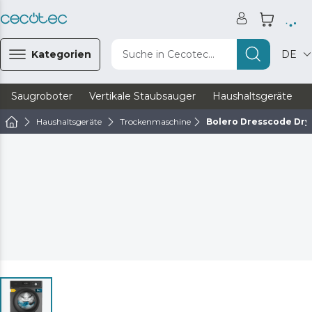
Kategorien
Suche in Cecotec...
DE
Saugroboter
Vertikale Staubsauger
Haushaltsgeräte
Haushaltsgeräte
Trockenmaschine
Bolero Dresscode Dry