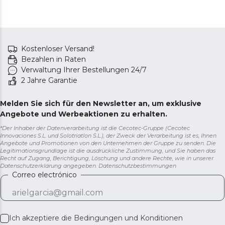
Kostenloser Versand!
Bezahlen in Raten
Verwaltung Ihrer Bestellungen 24/7
2 Jahre Garantie
Melden Sie sich für den Newsletter an, um exklusive
Angebote und Werbeaktionen zu erhalten.
*Der Inhaber der Datenverarbeitung ist die Cecotec-Gruppe (Cecotec
Innovaciones S.L. und Solotriatlon S.L.), der Zweck der Verarbeitung ist es, Ihnen
Angebote und Promotionen von den Unternehmen der Gruppe zu senden. Die
Legitimationsgrundlage ist die ausdrückliche Zustimmung, und Sie haben das
Recht auf Zugang, Berichtigung, Löschung und andere Rechte, wie in unserer
Datenschutzerklärung angegeben.
Datenschutzbestimmungen
Correo electrónico
Ich akzeptiere die
Bedingungen und Konditionen