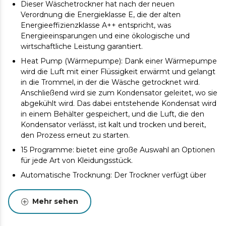
Dieser Wäschetrockner hat nach der neuen
Verordnung die Energieklasse E, die der alten
Energieeffizienzklasse A++ entspricht, was
Energieeinsparungen und eine ökologische und
wirtschaftliche Leistung garantiert.
Heat Pump (Wärmepumpe): Dank einer Wärmepumpe
wird die Luft mit einer Flüssigkeit erwärmt und gelangt
in die Trommel, in der die Wäsche getrocknet wird.
Anschließend wird sie zum Kondensator geleitet, wo sie
abgekühlt wird. Das dabei entstehende Kondensat wird
in einem Behälter gespeichert, und die Luft, die den
Kondensator verlässt, ist kalt und trocken und bereit,
den Prozess erneut zu starten.
15 Programme: bietet eine große Auswahl an Optionen
für jede Art von Kleidungsstück.
Automatische Trocknung: Der Trockner verfügt über
ein System von Sensoren, die die Luftfeuchtigkeit im
Innenraum messen, um den Trocknungszyklus zu
Mehr sehen
steuern. Wenn die Sensoren feststellen, dass die
Wäsche noch feucht ist, wird die Zeit für eine optimale