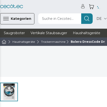
Kategorien
Suche in Cecotec...
DE
Saugroboter
Vertikale Staubsauger
Haushaltsgeräte
Haushaltsgeräte
Trockenmaschine
Bolero DressCode Dry