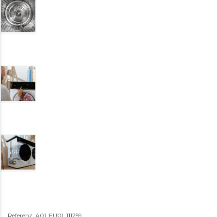
Referenz: A01_EU01_111259