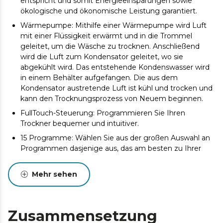
entspricht und somit Energieeinsparungen sowie
ökologische und ökonomische Leistung garantiert.
Wärmepumpe: Mithilfe einer Wärmepumpe wird Luft
mit einer Flüssigkeit erwärmt und in die Trommel
geleitet, um die Wäsche zu trocknen. Anschließend
wird die Luft zum Kondensator geleitet, wo sie
abgekühlt wird. Das entstehende Kondenswasser wird
in einem Behälter aufgefangen. Die aus dem
Kondensator austretende Luft ist kühl und trocken und
kann den Trocknungsprozess von Neuem beginnen.
FullTouch-Steuerung: Programmieren Sie Ihren
Trockner bequemer und intuitiver.
15 Programme: Wählen Sie aus der großen Auswahl an
Programmen dasjenige aus, das am besten zu Ihrer
Wäsche passt.
Automatisches Trocknen: Der Trockner verfügt über ein
Mehr sehen
Sensorsystem, das die Luftfeuchtigkeit im Inneren
misst und den Trocknungsvorgang entsprechend
steuert. Sollten die Sensoren feststellen, dass die
Zusammensetzung
Wäsche noch feucht ist, passt das System die