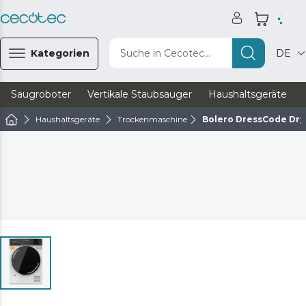
Kategorien
Suche in Cecotec...
DE
Saugroboter
Vertikale Staubsauger
Haushaltsgeräte
Haushaltsgeräte
Trockenmaschine
Bolero DressCode Dry