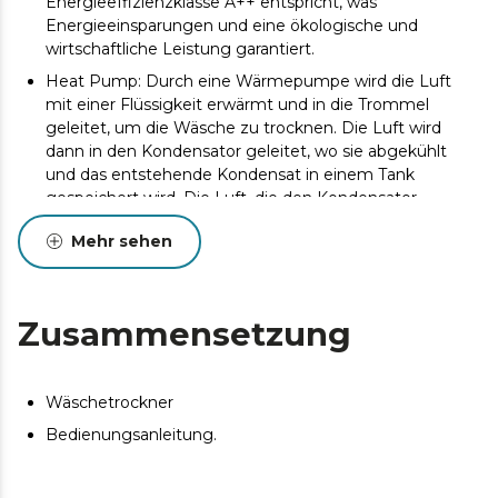
Energieeffizienzklasse A++ entspricht, was
Energieeinsparungen und eine ökologische und
wirtschaftliche Leistung garantiert.
Heat Pump: Durch eine Wärmepumpe wird die Luft
mit einer Flüssigkeit erwärmt und in die Trommel
geleitet, um die Wäsche zu trocknen. Die Luft wird
dann in den Kondensator geleitet, wo sie abgekühlt
und das entstehende Kondensat in einem Tank
gespeichert wird. Die Luft, die den Kondensator
verlässt, ist kalt und trocken und bereit, den Prozess
Mehr sehen
erneut zu starten.
TFT-Touch-Steuerung: Die Einrichtung Ihres Trockners
ist einfach und leicht zu bedienen.
Zusammensetzung
15 Programme: Wählen Sie aus einer Vielzahl von
Optionen das Programm, das Ihren
Trocknungsanforderungen am besten entspricht.
Wäschetrockner
Automatische Trocknung: Der Trockner verfügt über
ein System von Sensoren, die die Luftfeuchtigkeit im
Bedienungsanleitung.
Innenraum messen, um den Trocknungszyklus zu
steuern. Wenn die Sensoren feststellen, dass die