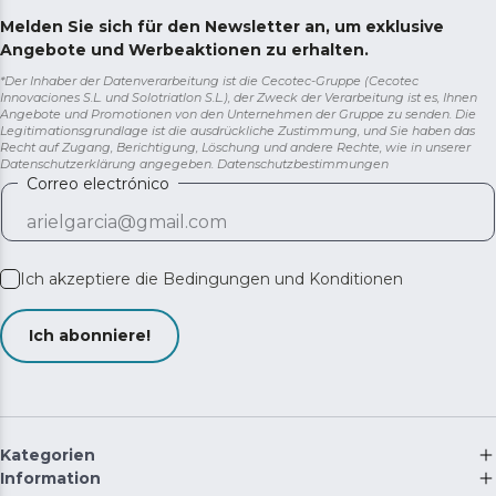
Melden Sie sich für den Newsletter an, um exklusive
KidLock: Sperrt das Bedienfeld des Wäschetrockners
Angebote und Werbeaktionen zu erhalten.
und schützt die jüngsten Mitglieder des Haushalts.
*Der Inhaber der Datenverarbeitung ist die Cecotec-Gruppe (Cecotec
Innovaciones S.L. und Solotriatlon S.L.), der Zweck der Verarbeitung ist es, Ihnen
Angebote und Promotionen von den Unternehmen der Gruppe zu senden. Die
Legitimationsgrundlage ist die ausdrückliche Zustimmung, und Sie haben das
Recht auf Zugang, Berichtigung, Löschung und andere Rechte, wie in unserer
Datenschutzerklärung angegeben.
Datenschutzbestimmungen
Correo electrónico
Ich akzeptiere die
Bedingungen und Konditionen
Ich abonniere!
Kategorien
Information