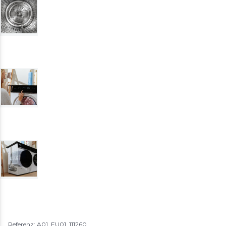
Referenz: A01_EU01_111260