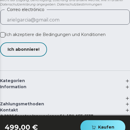
Recht auf Zugang, Berichtigung, Löschung und andere Rechte, wie in unserer
zu halten.
Datenschutzerklärung angegeben.
Datenschutzbestimmungen
Correo electrónico
Ich akzeptiere die
Bedingungen und Konditionen
Ich abonniere!
Kategorien
Information
Zahlungsmethoden
Kontakt
©
2026
Cecotec Innovaciones S.L. | RII-AEE: 5537
499,00 €
Kaufen