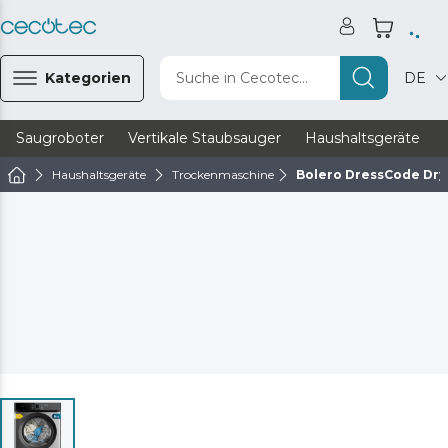
Kategorien
Suche in Cecotec...
DE
Saugroboter
Vertikale Staubsauger
Haushaltsgeräte
Haushaltsgeräte
Trockenmaschine
Bolero DressCode Dry 