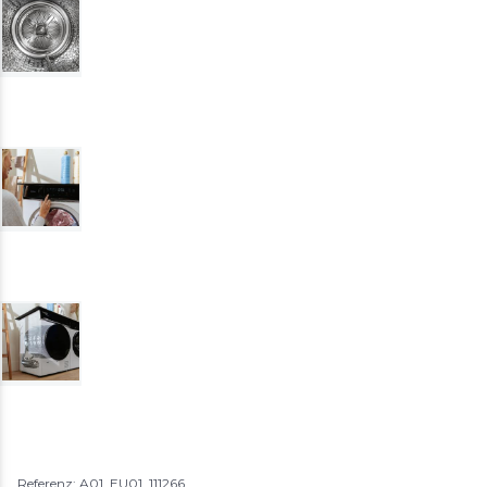
Referenz: A01_EU01_111266