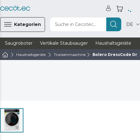
Kategorien
Suche in Cecotec...
DE
Saugroboter
Vertikale Staubsauger
Haushaltsgeräte
Haushaltsgeräte
Trockenmaschine
Bolero DressCode Dry