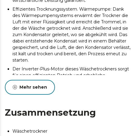
wirtschaftliche Leistung garantiert.
Effizientes Trocknungssystem. Wärmepumpe: Dank
des Wärmepumpensystems erwärmt der Trockner die
Luft mit einer Flüssigkeit und erreicht die Trommel, in
der die Wäsche getrocknet wird. Anschließend wird sie
zum Kondensator geleitet, wo sie abgekühlt wird. Das
dabei entstehende Kondensat wird in einem Behälter
gespeichert, und die Luft, die den Kondensator verlässt,
ist kalt und trocken und bereit, den Prozess erneut zu
starten.
Der Inverter-Plus-Motor dieses Wäschetrockners sorgt
für einen effizienten Betrieb und erhebliche
Energieeinsparungen, während er gleichzeitig die
Mehr sehen
Geräuschentwicklung während des Trocknungszyklus
reduziert und so für eine leisere und komfortablere
Umgebung sorgt.
Volle Kontrolle mit nur einem Klick. Full Touch Control:
Zusammensetzung
Programmieren Sie Ihren Wäschetrockner auf eine
komfortable und intuitive Weise.
Maßgeschneidertes Trocknen für jede Art von Stoff. 15
Wäschetrockner