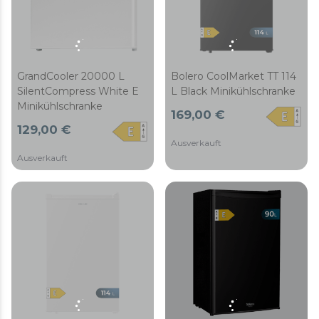
GrandCooler 20000 L
Bolero CoolMarket TT 114
SilentCompress White E
L Black Minikühlschranke
Minikühlschranke
169,00 €
129,00 €
Ausverkauft
Ausverkauft