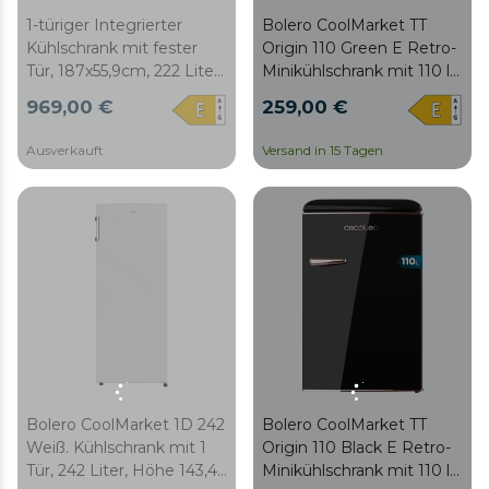
1-türiger Integrierter
Bolero CoolMarket TT
Kühlschrank mit fester
Origin 110 Green E Retro-
Tür, 187x55,9cm, 222 Liter,
Minikühlschrank mit 110 l
Metal Cooling
Fassungsvermögen,
969,00 €
259,00 €
(Metallkühlung), Premium
Klasse E, ICEBOX, Innen-
graue Innenausstattung,
LED, Chromgriff und
Ausverkauft
Versand in 15 Tagen
Fast Freezing
Glasschalen.
(Schnellgefrieren),
Urlaubsmodus und
Energieklasse E.
Bolero CoolMarket 1D 242
Bolero CoolMarket TT
Weiß. Kühlschrank mit 1
Origin 110 Black E Retro-
Tür, 242 Liter, Höhe 143,4
Minikühlschrank mit 110 l