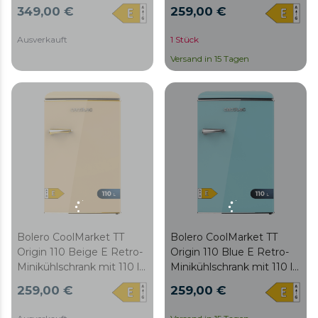
cm, energiesparend,
Fassungsvermögen,
349,00 €
259,00 €
automatische
Klasse E, ICEBOX, Innen-
Abtaufunktion, Schublade
LED, Chromgriff und
Ausverkauft
1 Stück
für frische Produkte,
Glasschalen.
Versand in 15 Tagen
umkehrbare Tür, weiß
Bolero CoolMarket TT
Bolero CoolMarket TT
Origin 110 Beige E Retro-
Origin 110 Blue E Retro-
Minikühlschrank mit 110 l
Minikühlschrank mit 110 l
Fassungsvermögen,
Fassungsvermögen,
259,00 €
259,00 €
Klasse E, ICEBOX, Innen-
Klasse E, ICEBOX, Innen-
LED, Chromgriff und
LED, Chromgriff und