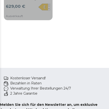
Fassungsvermögen von
629,00 €
362 Litern, Total No Frost,
Crisper Box, Multi Airflow,
Ausverkauft
schnelle Kühlung,
umkehrbare Tür, ideal zur
Kombination mit einem
Gefrierschrank.
Wechselrichter plus
Motor.
Kostenloser Versand!
Bezahlen in Raten
Verwaltung Ihrer Bestellungen 24/7
2 Jahre Garantie
Melden Sie sich für den Newsletter an, um exklusive