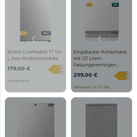
Bolero CoolMarket TT 114
Eingebauter Kühlschrank
L Inox Minikühlschranke
mit 121 Litern
Fassungsvermögen,
179,00 €
Klasse E und
299,00 €
Schnellgefrieren.
Ausverkauft
Versand in 24-72 Std.