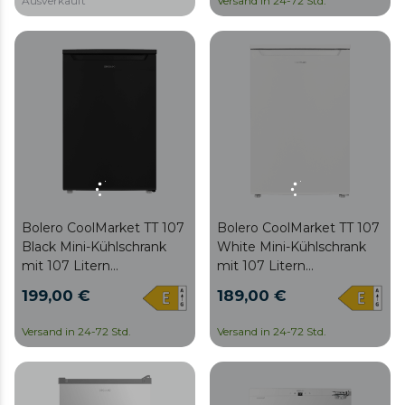
Ausverkauft
Versand in 24-72 Std.
Fassungsvermögen von
Energieklasse E, Dual
31 l, Energieklasse E, Dual
Function und
Function und
abnehmbarem Tablett.
abnehmbarem Tablett.
Bolero CoolMarket TT 107
Bolero CoolMarket TT 107
Black Mini-Kühlschrank
White Mini-Kühlschrank
mit 107 Litern
mit 107 Litern
Fassungsvermögen,
Fassungsvermögen,
199,00 €
189,00 €
schwarzer Farbe, Klasse E,
weißer Farbe, Klasse E,
einstellbarer Temperatur,
einstellbarer Temperatur,
Versand in 24-72 Std.
Versand in 24-72 Std.
Crisper Box,
Crisper Box,
Gefrierschublade und
Gefrierschublade und
niedrigem Geräuschpegel.
niedrigem Geräuschpegel.