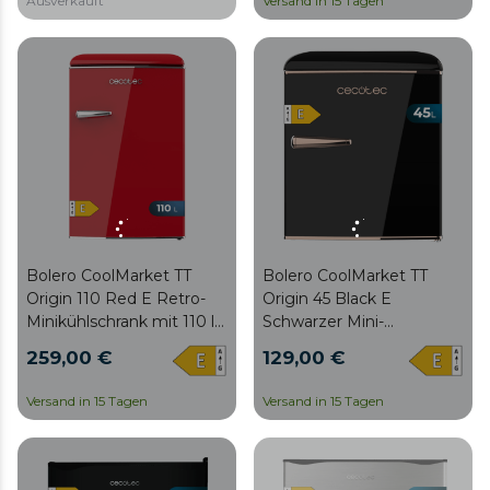
Ausverkauft
Versand in 15 Tagen
Glasschalen.
Glasschalen.
Bolero CoolMarket TT
Bolero CoolMarket TT
Origin 110 Red E Retro-
Origin 45 Black E
Minikühlschrank mit 110 l
Schwarzer Mini-
Fassungsvermögen,
Tischkühlschrank im
259,00 €
129,00 €
Klasse E, ICEBOX, Innen-
Retro-Stil, 55 cm hoch und
LED, Chromgriff und
44,7 cm breit mit 45 L
Versand in 15 Tagen
Versand in 15 Tagen
Glasschalen.
Fassungsvermögen,
Energieklasse E, Icebox
und gold-rose
verchromter Griff.