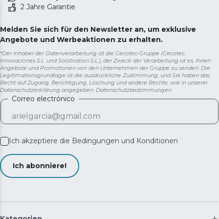
2 Jahre Garantie
Melden Sie sich für den Newsletter an, um exklusive
Angebote und Werbeaktionen zu erhalten.
*Der Inhaber der Datenverarbeitung ist die Cecotec-Gruppe (Cecotec
Innovaciones S.L. und Solotriatlon S.L.), der Zweck der Verarbeitung ist es, Ihnen
Angebote und Promotionen von den Unternehmen der Gruppe zu senden. Die
Legitimationsgrundlage ist die ausdrückliche Zustimmung, und Sie haben das
Recht auf Zugang, Berichtigung, Löschung und andere Rechte, wie in unserer
Datenschutzerklärung angegeben.
Datenschutzbestimmungen
Correo electrónico
Ich akzeptiere die
Bedingungen und Konditionen
Ich abonniere!
Kategorien