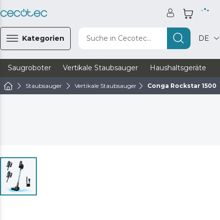
Kategorien
Suche in Cecotec...
DE
Saugroboter
Vertikale Staubsauger
Haushaltsgeräte
Staubsauger
Vertikale Staubsauger
Conga Rockstar 1500 