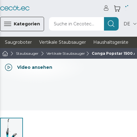
Kategorien
Suche in Cecotec...
DE
Saugroboter
Vertikale Staubsauger
Haushaltsgeräte
Staubsauger
Vertikale Staubsauger
Conga Popstar 1500 A
Video ansehen