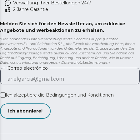
Verwaltung Ihrer Bestellungen 24/7
2 Jahre Garantie
Melden Sie sich für den Newsletter an, um exklusive
Angebote und Werbeaktionen zu erhalten.
*Der Inhaber der Datenverarbeitung ist die Cecotec-Gruppe (Cecotec
Innovaciones S.L. und Solotriatlon S.L.), der Zweck der Verarbeitung ist es, Ihnen
Angebote und Promotionen von den Unternehmen der Gruppe zu senden. Die
Legitimationsgrundlage ist die ausdrückliche Zustimmung, und Sie haben das
Recht auf Zugang, Berichtigung, Löschung und andere Rechte, wie in unserer
Datenschutzerklärung angegeben.
Datenschutzbestimmungen
Correo electrónico
Ich akzeptiere die
Bedingungen und Konditionen
Ich abonniere!