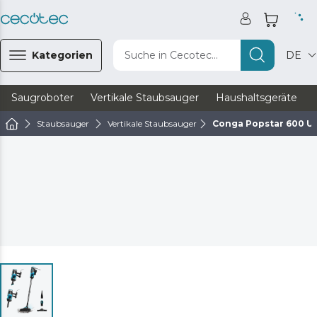
Kategorien
Suche in Cecotec...
DE
Saugroboter
Vertikale Staubsauger
Haushaltsgeräte
Staubsauger
Vertikale Staubsauger
Conga Popstar 600 Ul