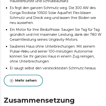
Haustierbürste und Schrubbaufsatz.
Es fegt den ganzen Schmutz weg. Die 300 AW des
Conga Rockstar 10500 Solar AquaPet Flex blasen
Schmutz und Dreck weg und lassen Ihre Böden wie
neu aussehen.
Ein Motor für Ihre Bedürfnisse. Saugen Sie Tag für Tag
gründlich und mit maximaler Leistung, dank der 780 W
Gesamtleistung seines Ungravity-Motors.
Sauberes Haus ohne Unterbrechungen. Mit seinem
Pulsar-Akku und seiner 100-minütigen Autonomie
können Sie Ihr ganzes Haus in einem Zug reinigen,
ohne Unterbrechungen.
Er saugt selbst den verstecktesten Schmutz heraus.
Dank seiner Saugkraft von 30 kPa können Sie selbst
den hartnäckigsten Schmutz entfernen.
Mehr sehen
Vermeiden Sie Schwierigkeiten, sparen Sie Aufwand.
Die HairLess-Brush verfügt über ein System, das den
gesamten Schmutz auf dem Boden auffängt und ihn
Zusammensetzung
dank des V-förmigen Designs direkt in den Tank des
Staubsaugers leitet, so dass die Luft fließend