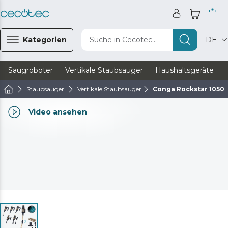
Kategorien
Suche in Cecotec...
DE
Saugroboter
Vertikale Staubsauger
Haushaltsgeräte
Staubsauger
Vertikale Staubsauger
Conga Rockstar 10500
Video ansehen