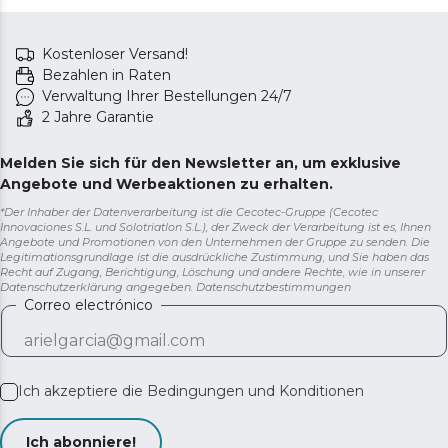
Kostenloser Versand!
Bezahlen in Raten
Verwaltung Ihrer Bestellungen 24/7
2 Jahre Garantie
Melden Sie sich für den Newsletter an, um exklusive
Angebote und Werbeaktionen zu erhalten.
*Der Inhaber der Datenverarbeitung ist die Cecotec-Gruppe (Cecotec
Innovaciones S.L. und Solotriatlon S.L.), der Zweck der Verarbeitung ist es, Ihnen
Angebote und Promotionen von den Unternehmen der Gruppe zu senden. Die
Legitimationsgrundlage ist die ausdrückliche Zustimmung, und Sie haben das
Recht auf Zugang, Berichtigung, Löschung und andere Rechte, wie in unserer
Datenschutzerklärung angegeben.
Datenschutzbestimmungen
Correo electrónico
Ich akzeptiere die
Bedingungen und Konditionen
Ich abonniere!