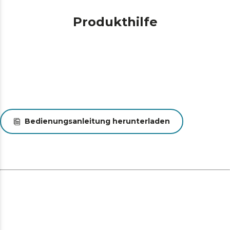
Rückenschmerzen und Bücken dank des flexiblen
Rohrs, sehen Sie den ganzen Schmutz und lassen Sie
Produkthilfe
nichts entweichen dank der LED-Leuchte im Saugfuß.
Hier finden Sie alle Informationen über Ihren
Staubsauger. Ein Blick auf das LED-Display informiert
Sie über alles: verbleibende Akkuladung,
Betriebsmodus, Staubabscheidegrad und
Wartungshinweise.
Bedienungsanleitung herunterladen