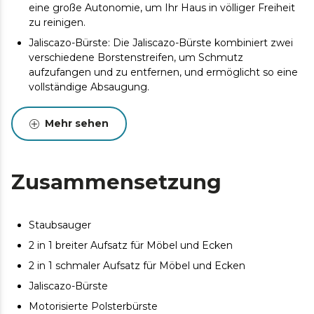
eine große Autonomie, um Ihr Haus in völliger Freiheit
zu reinigen.
Jaliscazo-Bürste: Die Jaliscazo-Bürste kombiniert zwei
verschiedene Borstenstreifen, um Schmutz
aufzufangen und zu entfernen, und ermöglicht so eine
vollständige Absaugung.
30 kPa: hoher Saugdruck, um selbst den
verstecktesten und unsichtbarsten Schmutz aus Ihrem
Mehr sehen
Haus zu entfernen.
4 Betriebsmodi: Wählen Sie aus den Modi "Eco", "Mittel",
"Hoch" und "Auto" die Option, die Ihren Bedürfnissen
Zusammensetzung
am besten entspricht, und reinigen Sie ohne
Einschränkungen.
Flex System: passt sich dank seines flexiblen Rohrs, mit
Staubsauger
dem Sie jede Ecke erreichen können, jeder Situation an.
2 in 1 breiter Aufsatz für Möbel und Ecken
HEPA-Filter: das fortschrittlichste hocheffiziente
2 in 1 schmaler Aufsatz für Möbel und Ecken
Filtersystem in einem kabellosen Staubsauger.
Jaliscazo-Bürste
Zubehörteile: Maximieren Sie die Sauberkeit Ihres
Hauses mit dem umfangreichen Zubehörset, mit dem
Motorisierte Polsterbürste