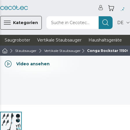
Kategorien
Suche in Cecotec...
DE
Saugroboter
Vertikale Staubsauger
Haushaltsgeräte
Staubsauger
Vertikale Staubsauger
Conga Rockstar 11500
Video ansehen