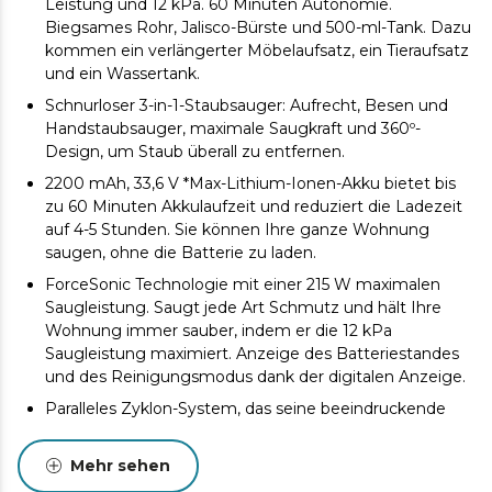
Leistung und 12 kPa. 60 Minuten Autonomie.
Biegsames Rohr, Jalisco-Bürste und 500-ml-Tank. Dazu
kommen ein verlängerter Möbelaufsatz, ein Tieraufsatz
und ein Wassertank.
Schnurloser 3-in-1-Staubsauger: Aufrecht, Besen und
Handstaubsauger, maximale Saugkraft und 360º-
Design, um Staub überall zu entfernen.
2200 mAh, 33,6 V *Max-Lithium-Ionen-Akku bietet bis
zu 60 Minuten Akkulaufzeit und reduziert die Ladezeit
auf 4-5 Stunden. Sie können Ihre ganze Wohnung
saugen, ohne die Batterie zu laden.
ForceSonic Technologie mit einer 215 W maximalen
Saugleistung. Saugt jede Art Schmutz und hält Ihre
Wohnung immer sauber, indem er die 12 kPa
Saugleistung maximiert. Anzeige des Batteriestandes
und des Reinigungsmodus dank der digitalen Anzeige.
Paralleles Zyklon-System, das seine beeindruckende
Saugkraft noch weiter maximiert. Maximale
Leistungsfähigkeit mit dem Multifasic System.
Mehr sehen
Enthält eine motorbetriebende Jalisco-Bürste zur