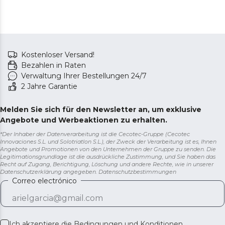
Kostenloser Versand!
Bezahlen in Raten
Verwaltung Ihrer Bestellungen 24/7
2 Jahre Garantie
Melden Sie sich für den Newsletter an, um exklusive
Angebote und Werbeaktionen zu erhalten.
*Der Inhaber der Datenverarbeitung ist die Cecotec-Gruppe (Cecotec
Innovaciones S.L. und Solotriatlon S.L.), der Zweck der Verarbeitung ist es, Ihnen
Angebote und Promotionen von den Unternehmen der Gruppe zu senden. Die
Legitimationsgrundlage ist die ausdrückliche Zustimmung, und Sie haben das
Recht auf Zugang, Berichtigung, Löschung und andere Rechte, wie in unserer
Datenschutzerklärung angegeben.
Datenschutzbestimmungen
Correo electrónico
Ich akzeptiere die
Bedingungen und Konditionen