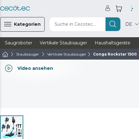
Kategorien
Suche in Cecotec...
DE
Saugroboter
Vertikale Staubsauger
Haushaltsgeräte
Staubsauger
Vertikale Staubsauger
Conga Rockstar 1500 
Video ansehen