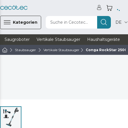
Kategorien
Suche in Cecotec...
DE
Saugroboter
Vertikale Staubsauger
Haushaltsgeräte
Staubsauger
Vertikale Staubsauger
Conga RockStar 2500