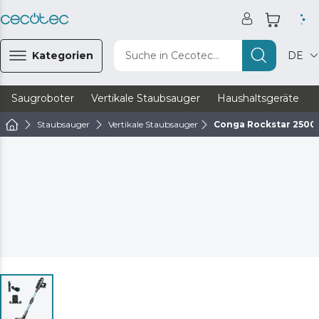
Kategorien
Suche in Cecotec...
DE
Saugroboter
Vertikale Staubsauger
Haushaltsgeräte
Staubsauger
Vertikale Staubsauger
Conga Rockstar 2500 