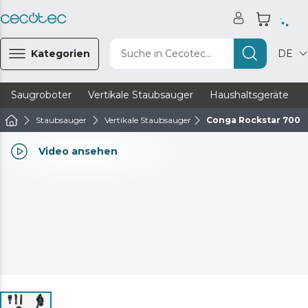
Kategorien
Suche in Cecotec...
DE
Saugroboter
Vertikale Staubsauger
Haushaltsgeräte
Staubsauger
Vertikale Staubsauger
Conga Rockstar 700 
Video ansehen