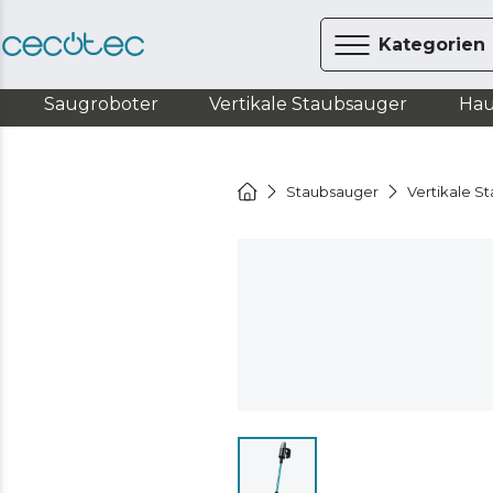
Kategorien
Saugroboter
Vertikale Staubsauger
Hau
Staubsauger
Vertikale S