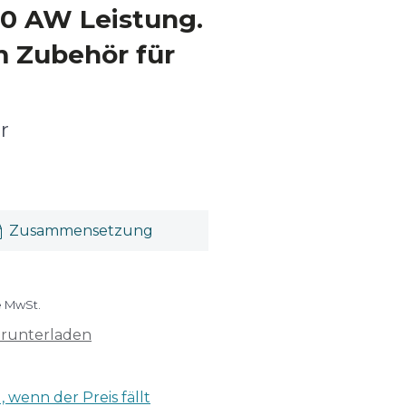
50 AW Leistung.
m Zubehör für
er
Zusammensetzung
e MwSt.
erunterladen
 wenn der Preis fällt