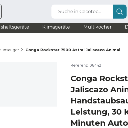
Suche in Cecotec...
shaltsgeräte
Klimageräte
Multikocher
D
taubsauger
Conga Rockstar 7500 Astral Jaliscazo Animal
Referenz: 08442
Conga Rocksta
Jaliscazo Anim
Handstaubsa
Leistung, 30 
Minuten Auto