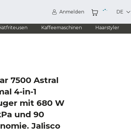
Anmelden
DE
iätfriteusen
Kaffeemaschinen
Haarstyler
r 7500 Astral
al 4-in-1
uger mit 680 W
kPa und 90
nomie. Jalisco