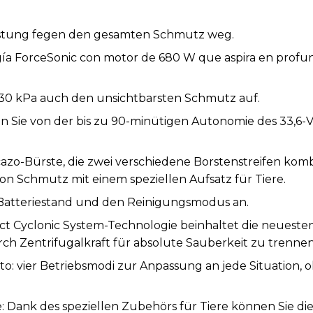
eistung fegen den gesamten Schmutz weg.
gía ForceSonic con motor de 680 W que aspira en prof
t 30 kPa auch den unsichtbarsten Schmutz auf.
n Sie von der bis zu 90-minütigen Autonomie des 33,6-
azo-Bürste, die zwei verschiedene Borstenstreifen kombi
n Schmutz mit einem speziellen Aufsatz für Tiere.
n Batteriestand und den Reinigungsmodus an.
ect Cyclonic System-Technologie beinhaltet die neuesten
h Zentrifugalkraft für absolute Sauberkeit zu trennen
to: vier Betriebsmodi zur Anpassung an jede Situation, 
: Dank des speziellen Zubehörs für Tiere können Sie die