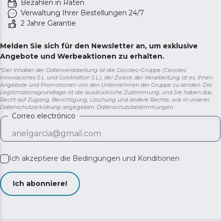
Bezahlen in Raten
Verwaltung Ihrer Bestellungen 24/7
2 Jahre Garantie
Melden Sie sich für den Newsletter an, um exklusive
Angebote und Werbeaktionen zu erhalten.
*Der Inhaber der Datenverarbeitung ist die Cecotec-Gruppe (Cecotec
Innovaciones S.L. und Solotriatlon S.L.), der Zweck der Verarbeitung ist es, Ihnen
Angebote und Promotionen von den Unternehmen der Gruppe zu senden. Die
Legitimationsgrundlage ist die ausdrückliche Zustimmung, und Sie haben das
Recht auf Zugang, Berichtigung, Löschung und andere Rechte, wie in unserer
Datenschutzerklärung angegeben.
Datenschutzbestimmungen
Correo electrónico
Ich akzeptiere die
Bedingungen und Konditionen
Ich abonniere!