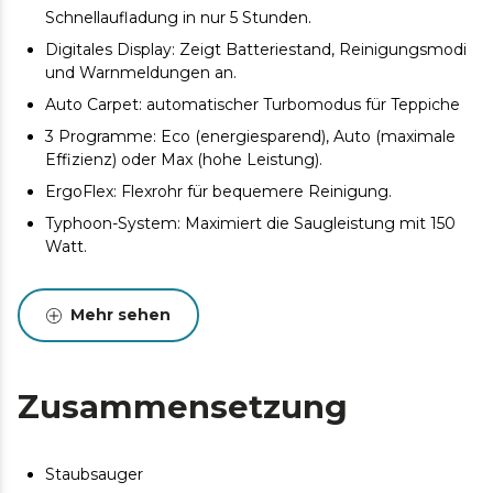
Schnellaufladung in nur 5 Stunden.
Digitales Display: Zeigt Batteriestand, Reinigungsmodi
und Warnmeldungen an.
Auto Carpet: automatischer Turbomodus für Teppiche
3 Programme: Eco (energiesparend), Auto (maximale
Effizienz) oder Max (hohe Leistung).
ErgoFlex: Flexrohr für bequemere Reinigung.
Typhoon-System: Maximiert die Saugleistung mit 150
Watt.
Jalisco-Bürste: Motorisierte Bürste für harte
Oberflächen, die in einem Durchgang dreimal so viel
Mehr sehen
reinigt.
Zusammensetzung
Staubsauger