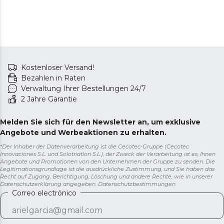
Staubsauger. Ein Blick auf das LED-Display informiert
Sie über alles: verbleibende Akkuladung,
Betriebsmodus, Staubabscheidegrad und
Wartungshinweise.
Kostenloser Versand!
Bezahlen in Raten
Verwaltung Ihrer Bestellungen 24/7
2 Jahre Garantie
Melden Sie sich für den Newsletter an, um exklusive
Angebote und Werbeaktionen zu erhalten.
*Der Inhaber der Datenverarbeitung ist die Cecotec-Gruppe (Cecotec
Innovaciones S.L. und Solotriatlon S.L.), der Zweck der Verarbeitung ist es, Ihnen
Angebote und Promotionen von den Unternehmen der Gruppe zu senden. Die
Legitimationsgrundlage ist die ausdrückliche Zustimmung, und Sie haben das
Recht auf Zugang, Berichtigung, Löschung und andere Rechte, wie in unserer
Datenschutzerklärung angegeben.
Datenschutzbestimmungen
Correo electrónico