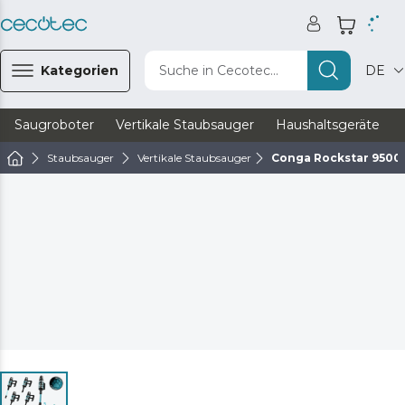
Kategorien
Suche in Cecotec...
DE
Saugroboter
Vertikale Staubsauger
Haushaltsgeräte
Staubsauger
Vertikale Staubsauger
Conga Rockstar 9500 L