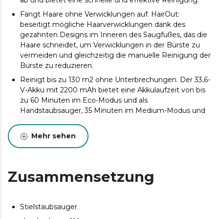
ab und bietet eine schnelle und effektive Reinigung.
Fängt Haare ohne Verwicklungen auf. HairOut:
beseitigt mögliche Haarverwicklungen dank des
gezahnten Designs im Inneren des Saugfußes, das die
Haare schneidet, um Verwicklungen in der Bürste zu
vermeiden und gleichzeitig die manuelle Reinigung der
Bürste zu reduzieren.
Reinigt bis zu 130 m2 ohne Unterbrechungen. Der 33,6-
V-Akku mit 2200 mAh bietet eine Akkulaufzeit von bis
zu 60 Minuten im Eco-Modus und als
Handstaubsauger, 35 Minuten im Medium-Modus und
20 Minuten im Turbo-Modus. Mit dem Saugrohr und
dem motorisierten Fuß erreicht er im Eco-Modus bis zu
Mehr sehen
50 Minuten, 30 im Medium-Modus und 15 im Turbo-
Modus. *Basierend auf internen Tests. **Die Akkulaufzeit
variiert je nach dem vom Benutzer ausgewählten
Modus. Es wird empfohlen, den Eco-Modus zu
Zusammensetzung
verwenden und ihn bei stärkerer Verschmutzung zu
erhöhen.
Er passt die Leistung automatisch an den
Stielstaubsauger
Verschmutzungsgrad an und optimiert so die