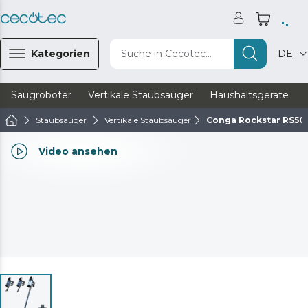
Kategorien
Suche in Cecotec...
DE
Saugroboter
Vertikale Staubsauger
Haushaltsgeräte
Staubsauger
Vertikale Staubsauger
Conga Rockstar RS50
Video ansehen