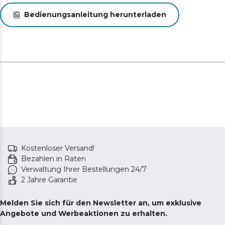
Trennt die abgesaugten Partikel ab. Paralleler Zyklon:
Bedienungsanleitung herunterladen
ermöglicht eine effizientere Absaugung.
Für mehr Sauberkeit bei weniger Wartungsaufwand.
500-ml-Tank: Ermöglicht tägliches Staubsaugen ohne
ständiges Entleeren dank seiner XL-Kapazität. Und das
Entleeren des Pulvers ist schnell und einfach: ein Klick
und fertig!
Vollständige Kontrolle auf einen Blick LED-Display zur
Anzeige von Akkustand, Reinigungsmodus und
Wartungshinweisen.
Kostenloser Versand!
Bezahlen in Raten
Verwaltung Ihrer Bestellungen 24/7
2 Jahre Garantie
Melden Sie sich für den Newsletter an, um exklusive
Angebote und Werbeaktionen zu erhalten.