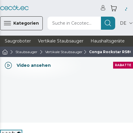
Kategorien
Suche in Cecotec...
DE
Saugroboter
Vertikale Staubsauger
Haushaltsgeräte
Staubsauger
Vertikale Staubsauger
Conga Rockstar RS80 
Video ansehen
RABATTE