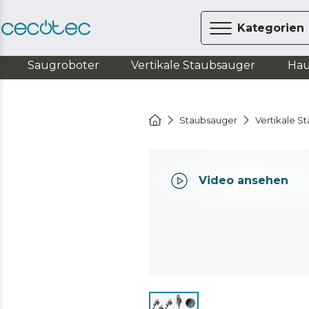
Kategorien
Saugroboter
Vertikale Staubsauger
Hau
Staubsauger
Vertikale S
Video ansehen