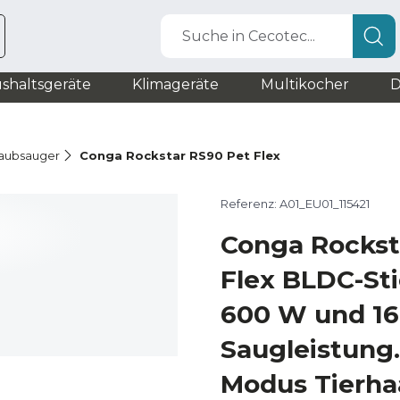
Suche in Cecotec...
shaltsgeräte
Klimageräte
Multikocher
D
taubsauger
Conga Rockstar RS90 Pet Flex
Referenz: A01_EU01_115421
Conga Rockst
Flex BLDC-Sti
600 W und 1
Saugleistung.
Modus Tierha