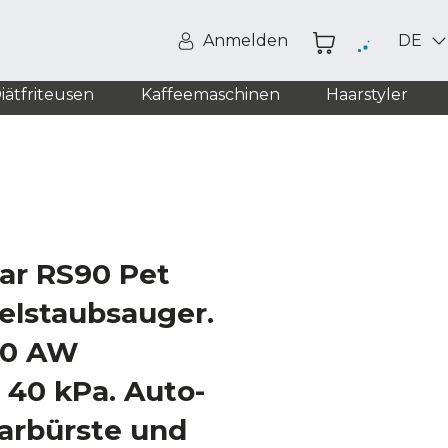
Anmelden
DE
iätfriteusen
Kaffeemaschinen
Haarstyler
ar RS90 Pet
elstaubsauger.
60 AW
 40 kPa. Auto-
arbürste und