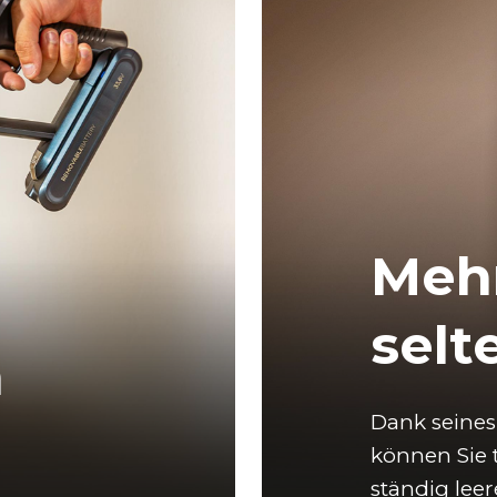
Mehr
selt
n
Dank seines
können Sie 
ständig lee