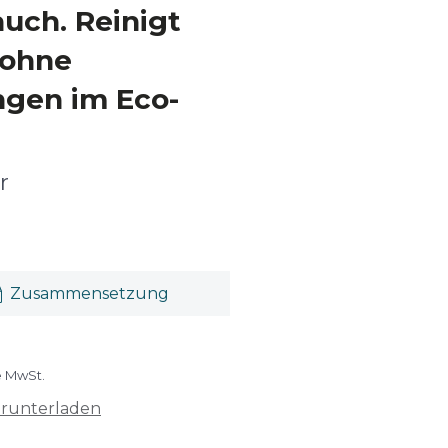
auch. Reinigt
 ohne
gen im Eco-
r
Zusammensetzung
e MwSt.
erunterladen