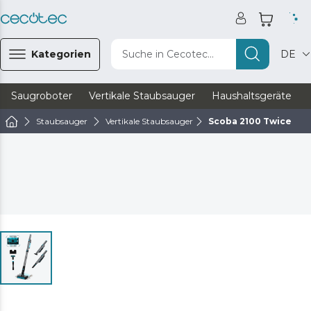
Kategorien
Suche in Cecotec...
DE
Saugroboter
Vertikale Staubsauger
Haushaltsgeräte
Staubsauger
Vertikale Staubsauger
Scoba 2100 Twice