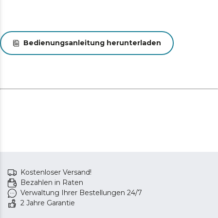
werden kann (0,73 kg als Handstaubsauger und 1,5 kg
als Besen)
Reinigen Sie mehr als 85 m2, ohne nachzuladen, dank
seiner Autonomie von bis zu 45 Minuten*. *Getestet
Bedienungsanleitung herunterladen
von Cecotec.
Kostenloser Versand!
Bezahlen in Raten
Verwaltung Ihrer Bestellungen 24/7
2 Jahre Garantie