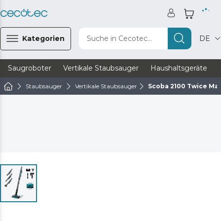
Kategorien
Suche in Cecotec...
DE
Saugroboter
Vertikale Staubsauger
Haushaltsgeräte
Staubsauger
Vertikale Staubsauger
Scoba 2100 Twice Ma