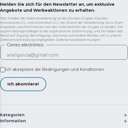
Melden Sie sich für den Newsletter an, um exklusive
Angebote und Werbeaktionen zu erhalten.
*Der Inhaber der Datenverarbeitung ist die Cecotec-Gruppe (Cecotec
Innovaciones S.L. und Solotriatlon S.L.), der Zweck der Verarbeitung ist es, Ihnen
Angebote und Promotionen von den Unternehmen der Gruppe zu senden. Die
Legitimationsgrundlage ist die ausdrückliche Zustimmung, und Sie haben das
Recht auf Zugang, Berichtigung, Löschung und andere Rechte, wie in unserer
Datenschutzerklärung angegeben.
Datenschutzbestimmungen
Correo electrónico
Ich akzeptiere die
Bedingungen und Konditionen
Ich abonniere!
Kategorien
Information